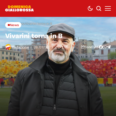
Home
News
Vivarini torna in B
News
Vivarini torna in B
Redazione
29/07/2023
1 Min
Condividi