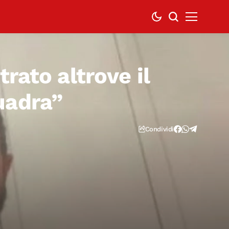
rato altrove il
uadra”
Condividi