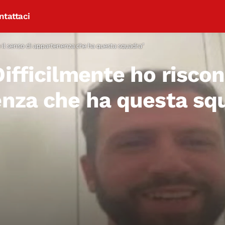
ntattaci
e il senso di appartenenza che ha questa squadra”
fficilmente ho riscont
enza che ha questa sq