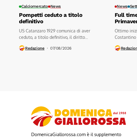
Calciomercato
News
News
Set
Pompetti ceduto a titolo
Full tim
definitivo
Primave
US Catanzaro 1929 comunica di aver
Ottimo iniz
ceduto, a titolo definitivo, il diritto...
Costantino
contro a.s.d
Redazione
07/08/2026
Redazio
DomenicaGiallorossa.com è il supplemento