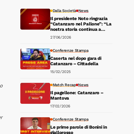
Dalla Società
News
Il presidente Noto ringrazia
“Catanzaro nel Pallone”: “La
nostra storia continua a
vivere”
27/06/2026
Conferenze Stampa
Caserta nel dopo gara di
Catanzaro – Cittadella
15/02/2025
no
Match Recap
News
Il pagellone: Catanzaro –
Mantova
17/02/2026
er
Conferenze Stampa
Le prime parole di Bonini in
giallorosso