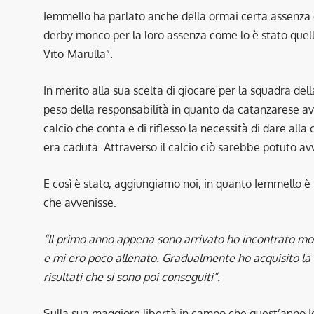
Iemmello ha parlato anche della ormai certa assenza de
derby monco per la loro assenza come lo è stato quello d
Vito-Marulla”.
In merito alla sua scelta di giocare per la squadra del
peso della responsabilità in quanto da catanzarese avr
calcio che conta e di riflesso la necessità di dare alla
era caduta. Attraverso il calcio ciò sarebbe potuto av
E così è stato, aggiungiamo noi, in quanto Iemmello è
che avvenisse.
“Il primo anno appena sono arrivato ho incontrato mol
e mi ero poco allenato. Gradualmente ho acquisito la 
risultati che si sono poi conseguiti”.
Sulla sua maggiore libertà in campo che quest’anno Iem