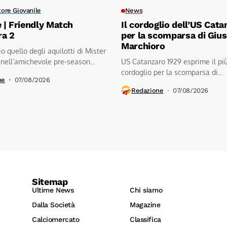
tore Giovanile
News
e | Friendly Match
Il cordoglio dell’US Cata
ra 2
per la scomparsa di Giu
Marchioro
io quello degli aquilotti di Mister
 nell’amichevole pre-season
US Catanzaro 1929 esprime il pi
.kratos...
cordoglio per la scomparsa di...
ne
07/08/2026
Redazione
07/08/2026
Sitemap
Ultime News
Chi siamo
Dalla Società
Magazine
Calciomercato
Classifica