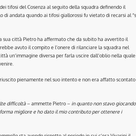
i tifosi del Cosenza al seguito della squadra definendo il
i andata quando ai tifosi giallorossi fu vietato di recarsi al “s
la sua città Pietro ha affermato che da subito ha avvertito il
ebbe avuto il compito e l’onere di rilanciare la squadra nel
 città un’immagine diversa per farla uscire dall’oblio nella quale
venire.
 riuscito pienamente nel suo intento e non era affatto scontato
te difficoltà
– ammette Pietro –
in quanto non stavo giocando
forma migliore e ho dato il mio contributo per ottenere i
mello sta avendo rispetto al periodo in cui c’era Vivarini il