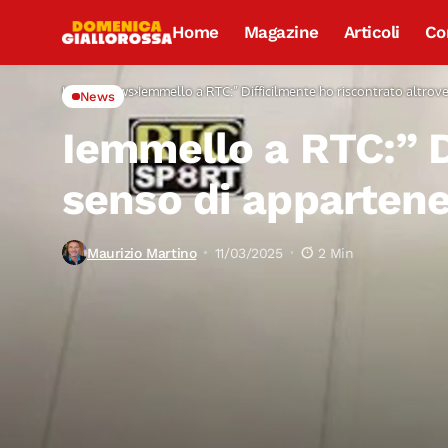
Home
Magazine
Articoli
Co
Home
News
Iemmello a RTC:” Difficilmente ho riscontrato altrov
News
Iemmello a RTC:” Di
senso di apparten
Maurizio Martino
11/03/2025
2 Min