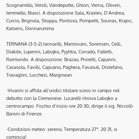
Scognamillo, Veroli, Vandeputte, Ghion, Verna, Oliveri,
Iemmello, Biasci. A disposizione Sala, Krastev, D’Andrea,
Curcio, Brignola, Stoppa, Pontisso, Pompetti, Sounas, Krajnc,
Katseris, Donnarumma
TERNANA (3-5-2) Iannarilli, Mantovani, Sorensen, Celli,
Diakite, Luperini, Labojko, Pyyhtia, Corrado, Falletti,
Raimondo. A disposizione: Brazao, Proietti, Capanni,
Casasola, Favilli, Capuano, Paghera, Favasuli, Distefano,
Travaglini, Lucchesi, Marginean
-Vivarini si affida all’undici titolare sceso in campo nel
debutto con la Cremonese. Lucarelli ritrova Labojko a
centrocampo. Fischio d’inizio ore 20.30, dirige il sig. Niccolò
Baroni di Firenze.
-Condizioni meteo: sereno, Temperatura 27°. 20.31, si
comincia!