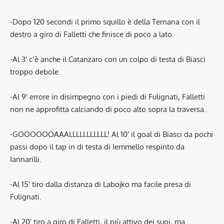
-Dopo 120 secondi il primo squillo è della Ternana con il
destro a giro di Falletti che finisce di poco a lato.
-Al 3′ c’è anche il Catanzaro con un colpo di testa di Biasci
troppo debole.
-Al 9′ errore in disimpegno con i piedi di Fulignati, Falletti
non ne approfitta calciando di poco alto sopra la traversa.
-GOOOOOOAAALLLLLLLLLLL! Al 10′ il goal di Biasci da pochi
passi dopo il tap in di testa di Iemmello respinto da
Iannarilli.
-Al 15′ tiro dalla distanza di Labojko ma facile presa di
Fulignati.
-Al 20′ tiro a giro di Falletti, il più attivo dei suoi, ma