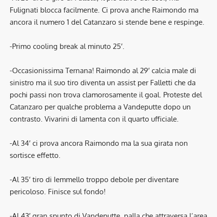
Fulignati blocca facilmente. Ci prova anche Raimondo ma
ancora il numero 1 del Catanzaro si stende bene e respinge.
-Primo cooling break al minuto 25′.
-Occasionissima Ternana! Raimondo al 29′ calcia male di
sinistro ma il suo tiro diventa un assist per Falletti che da
pochi passi non trova clamorosamente il goal. Proteste del
Catanzaro per qualche problema a Vandeputte dopo un
contrasto. Vivarini di lamenta con il quarto ufficiale.
-Al 34′ ci prova ancora Raimondo ma la sua girata non
sortisce effetto.
-Al 35′ tiro di Iemmello troppo debole per diventare
pericoloso. Finisce sul fondo!
-Al 43′ gran spunto di Vandeputte, palla che attraversa l’area