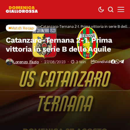
Home
Match Recap
Catanzaro-Ternana 2-1. Prima vittoria in serie B delle
Match Recap
Aquile
Catanzaro-Ternana 2-1. Prima
vittoria in serie B delle Aquile
Lorenzo Fazio
27/08/2023
3 Min
Condividi