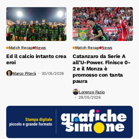
Match Recap
News
Match Recap
News
Ed il calcio intanto crea
Catanzaro da Serie A
eroi
all’U-Power. Finisce 0-
2 e il Monza è
Marco Piterà
30/05/2026
promosso con tanta
paura
Lorenzo Fazio
29/05/2026