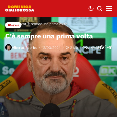
Home
News
C’è sempre una prima volta
News
C’è sempre una prima volta
Alberto Scerbo
12/03/2024
2 Min
Condividi