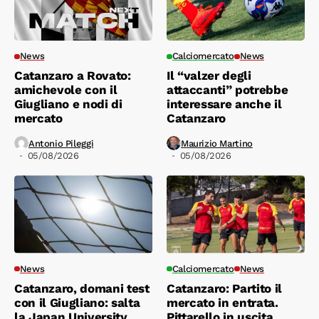
News
Calciomercato
News
Catanzaro a Rovato:
Il “valzer degli
amichevole con il
attaccanti” potrebbe
Giugliano e nodi di
interessare anche il
mercato
Catanzaro
Antonio Pileggi
Maurizio Martino
05/08/2026
05/08/2026
News
Calciomercato
News
Catanzaro, domani test
Catanzaro: Partito il
con il Giugliano: salta
mercato in entrata.
la Japan University
Pittarello in uscita