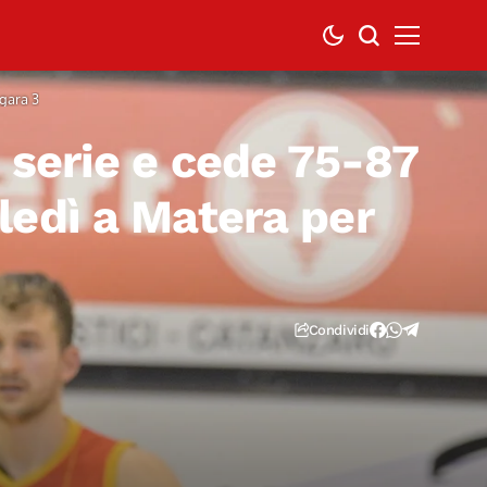
gara 3
 serie e cede 75-87
ledì a Matera per
Condividi