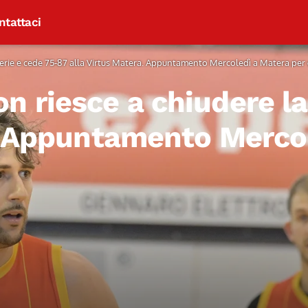
ntattaci
serie e cede 75-87 alla Virtus Matera. Appuntamento Mercoledì a Matera per 
 riesce a chiudere la
. Appuntamento Merco