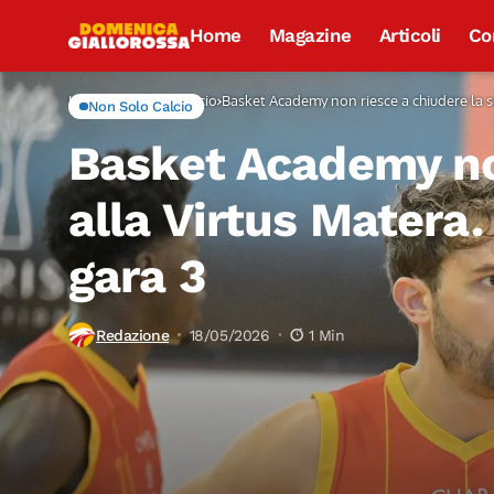
Home
Magazine
Articoli
Co
Home
Non Solo Calcio
Basket Academy non riesce a chiudere la 
Non Solo Calcio
Basket Academy non
alla Virtus Matera
gara 3
Redazione
18/05/2026
1 Min