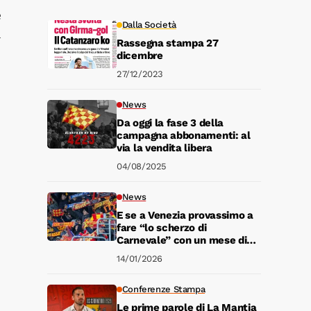
e
Dalla Società
.
Rassegna stampa 27
dicembre
27/12/2023
News
Da oggi la fase 3 della
campagna abbonamenti: al
via la vendita libera
04/08/2025
News
E se a Venezia provassimo a
fare “lo scherzo di
Carnevale” con un mese di
anticipo?
14/01/2026
Conferenze Stampa
Le prime parole di La Mantia