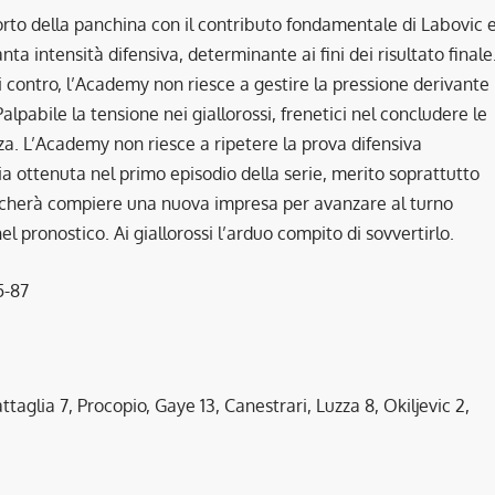
orto della panchina con il contributo fondamentale di Labovic 
ta intensità difensiva, determinante ai fini dei risultato finale
Di contro, l’Academy non riesce a gestire la pressione derivante
Palpabile la tensione nei giallorossi, frenetici nel concludere le
anza. L’Academy non riesce a ripetere la prova difensiva
ia ottenuta nel primo episodio della serie, merito soprattutto
Toccherà compiere una nuova impresa per avanzare al turno
l pronostico. Ai giallorossi l’arduo compito di sovvertirlo.
-87
taglia 7, Procopio, Gaye 13, Canestrari, Luzza 8, Okiljevic 2,