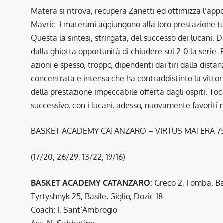
Matera si ritrova, recupera Zanetti ed ottimizza l’app
Mavric. I materani aggiungono alla loro prestazione tan
Questa la sintesi, stringata, del successo dei lucani. 
dalla ghiotta opportunità di chiudere sul 2-0 la serie. 
azioni e spesso, troppo, dipendenti dai tiri dalla dist
concentrata e intensa che ha contraddistinto la vittor
della prestazione impeccabile offerta dagli ospiti. 
successivo, con i lucani, adesso, nuovamente favoriti ne
BASKET ACADEMY CATANZARO – VIRTUS MATERA 75
(17/20, 26/29, 13/22, 19/16)
BASKET ACADEMY CATANZARO
: Greco 2, Fomba, Bat
Tyrtyshnyk 25, Basile, Giglio, Dozic 18.
Coach: I. Sant’Ambrogio
Ass. N. Sabbatino