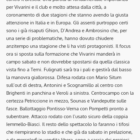
per Vivarini e il club e molto attesa dalla città, a
coronamento di due stagioni che stanno avendo la giusta
attenzione in Italia e in Europa. Gli assenti purtroppo certi
sono i già risaputi Ghion, D’Andrea e Ambrosino che, per
una serie di problematiche, hanno dovuto chiudere
anzitempo una stagione che li ha visti protagonisti. Il focus
ora si sposta sulla formazione che Vivarini manderà in
campo sabato e non dovrebbe spostarsi da quella classica
vista fino a Terni. Fulignati sarà tra i pali e gestirà dal basso
la manovra giallorossa. Difesa rodata con Mario Situm
sull’out di destra, Antonini e Scognamillo al centro con
Brighenti in panchina e Veroli a sinistra. Centrocampo con la
certezza Petriccione in mezzo, Sounas e Vandeputte sulle
fasce. Ballottaggio Pontisso-Verna con Pompetti pronto a
subentrare. Attacco rodato con l’usato sicuro della coppia
Iemmello-Biasci. Il resto dello spettacolo lo faranno i tifosi
che riempiranno lo stadio e che già da sabato in prelazione,
e da mercoledì in vendita libera, sono a caccia dei preziosi