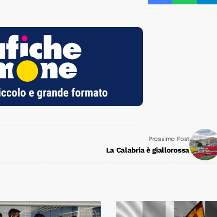
Prossimo Post
La Calabria è giallorossa