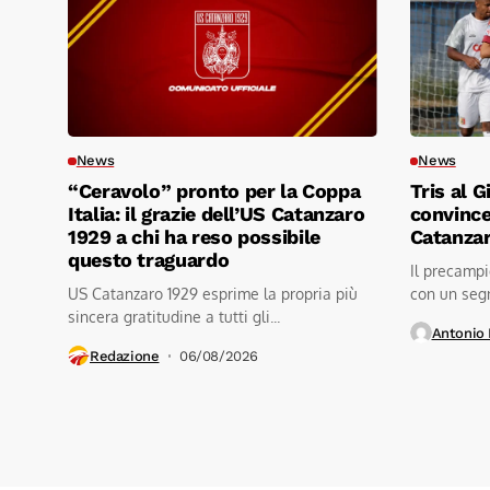
News
News
“Ceravolo” pronto per la Coppa
Tris al 
Italia: il grazie dell’US Catanzaro
convincen
1929 a chi ha reso possibile
Catanza
questo traguardo
Il precampi
US Catanzaro 1929 esprime la propria più
con un segn
sincera gratitudine a tutti gli...
stadio...
Antonio 
Redazione
06/08/2026