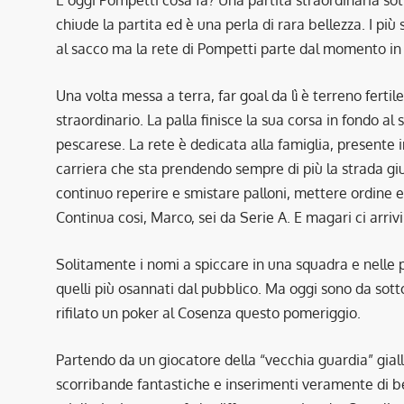
chiude la partita ed è una perla di rara bellezza. I più 
al sacco ma la rete di Pompetti parte dal momento in c
Una volta messa a terra, far goal da lì è terreno fert
straordinario. La palla finisce la sua corsa in fondo al 
pescarese. La rete è dedicata alla famiglia, presente 
carriera che sta prendendo sempre di più la strada giust
continuo reperire e smistare palloni, mettere ordine e 
Continua cosi, Marco, sei da Serie A. E magari ci arriv
Solitamente i nomi a spiccare in una squadra e nelle p
quelli più osannati dal pubblico. Ma oggi sono da sot
rifilato un poker al Cosenza questo pomeriggio.
Partendo da un giocatore della “vecchia guardia” giall
scorribande fantastiche e inserimenti veramente di ben