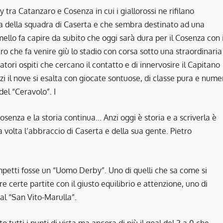
tra Catanzaro e Cosenza in cui i giallorossi ne rifilano
za della squadra di Caserta e che sembra destinato ad una
llo fa capire da subito che oggi sarà dura per il Cosenza con i
tro che fa venire giù lo stadio con corsa sotto una straordinaria
atori ospiti che cercano il contatto e di innervosire il Capitano
zi il nove si esalta con giocate sontuose, di classe pura e nume
del “Ceravolo”. I
senza e la storia continua… Anzi oggi è storia e a scriverla è
 volta l’abbraccio di Caserta e della sua gente. Pietro
etti fosse un “Uomo Derby”. Uno di quelli che sa come si
e certe partite con il giusto equilibrio e attenzione, uno di
al “San Vito-Marulla”.
 tutti i punti di vista ma ancora di più il goal del 2 a 0 che