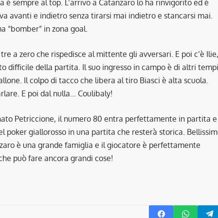
ta è sempre al top. L’arrivo a Catanzaro lo ha rinvigorito ed è
e va avanti e indietro senza tirarsi mai indietro e stancarsi mai.
ma “bomber” in zona goal.
re a zero che rispedisce al mittente gli avversari. E poi c’è Ilie
difficile della partita. Il suo ingresso in campo è di altri tempi
one. Il colpo di tacco che libera al tiro Biasci è alta scuola.
are. E poi dal nulla… Coulibaly!
nato Petriccione, il numero 80 entra perfettamente in partita e
 del poker giallorosso in una partita che resterà storica. Bellissi
zaro è una grande famiglia e il giocatore è perfettamente
 che può fare ancora grandi cose!