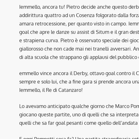
Iemmello, ancora tu! Pietro decide anche questo derby 
addirittura quattro ad un Cosenza folgorato dalla for
amara retrocessione, per quanto visto in campo. Iemme
goal che apre le danze su assist di Situm e il gran des
e strapiena curva. Pietro è osservato speciale dei gioc
giallorosso che non cade mai nei tranelli avversari. An
di alta scuola che strappano gli applausi del pubblico 
emmello vince ancora il Derby, ottavo goal contro il Co
sempre e solo lui, che a fine gara si prende ancora una
Iemmello, il Re di Catanzaro!
Lo avevamo anticipato qualche giorno che Marco Pomp
giocano queste partite, uno di quelli che sa interpretar
quelli che sa far goal pesanti come quello dell’andata 
E oggi Pompetti cosa fa? Una partita straordinaria sotto