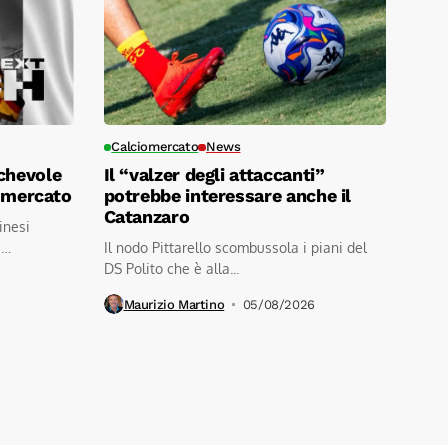
Calciomercato
News
chevole
Il “valzer degli attaccanti”
i mercato
potrebbe interessare anche il
Catanzaro
linesi
a
Il nodo Pittarello scombussola i piani del
DS Polito che è alla...
Maurizio Martino
05/08/2026