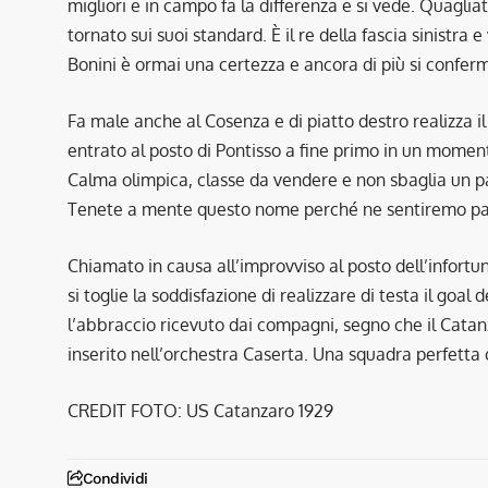
migliori e in campo fa la differenza e si vede. Quaglia
tornato sui suoi standard. È il re della fascia sinistra 
Bonini è ormai una certezza e ancora di più si confer
Fa male anche al Cosenza e di piatto destro realizza il t
entrato al posto di Pontisso a fine primo in un momento 
Calma olimpica, classe da vendere e non sbaglia un pall
Tenete a mente questo nome perché ne sentiremo parl
Chiamato in causa all’improvviso al posto dell’infortu
si toglie la soddisfazione di realizzare di testa il goal
l’abbraccio ricevuto dai compagni, segno che il Catan
inserito nell’orchestra Caserta. Una squadra perfetta
CREDIT FOTO: US Catanzaro 1929
Condividi