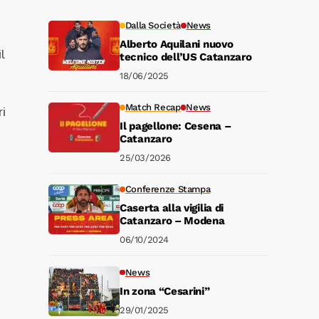
Dalla Società
News
Alberto Aquilani nuovo
l
tecnico dell’US Catanzaro
18/06/2025
Match Recap
News
ri
Il pagellone: Cesena –
Catanzaro
25/03/2026
Conferenze Stampa
Caserta alla vigilia di
Catanzaro – Modena
06/10/2024
News
In zona “Cesarini”
29/01/2025