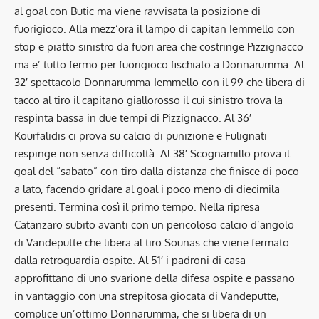
al goal con Butic ma viene ravvisata la posizione di
fuorigioco. Alla mezz’ora il lampo di capitan Iemmello con
stop e piatto sinistro da fuori area che costringe Pizzignacco
ma e’ tutto fermo per fuorigioco fischiato a Donnarumma. Al
32′ spettacolo Donnarumma-Iemmello con il 99 che libera di
tacco al tiro il capitano giallorosso il cui sinistro trova la
respinta bassa in due tempi di Pizzignacco. Al 36′
Kourfalidis ci prova su calcio di punizione e Fulignati
respinge non senza difficoltà. Al 38′ Scognamillo prova il
goal del “sabato” con tiro dalla distanza che finisce di poco
a lato, facendo gridare al goal i poco meno di diecimila
presenti. Termina così il primo tempo. Nella ripresa
Catanzaro subito avanti con un pericoloso calcio d’angolo
di Vandeputte che libera al tiro Sounas che viene fermato
dalla retroguardia ospite. Al 51′ i padroni di casa
approfittano di uno svarione della difesa ospite e passano
in vantaggio con una strepitosa giocata di Vandeputte,
complice un’ottimo Donnarumma, che si libera di un