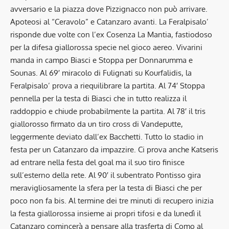
avversario e la piazza dove Pizzignacco non può arrivare.
Apoteosi al “Ceravolo” e Catanzaro avanti. La Feralpisalo’
risponde due volte con l’ex Cosenza La Mantia, fastiodoso
per la difesa giallorossa specie nel gioco aereo. Vivarini
manda in campo Biasci e Stoppa per Donnarumma e
Sounas. Al 69′ miracolo di Fulignati su Kourfalidis, la
Feralpisalo’ prova a riequilibrare la partita. Al 74′ Stoppa
pennella per la testa di Biasci che in tutto realizza il
raddoppio e chiude probabilmente la partita. Al 78′ il tris
giallorosso firmato da un tiro cross di Vandeputte,
leggermente deviato dall’ex Bacchetti. Tutto lo stadio in
festa per un Catanzaro da impazzire. Ci prova anche Katseris
ad entrare nella festa del goal ma il suo tiro finisce
sull’esterno della rete. Al 90′ il subentrato Pontisso gira
meravigliosamente la sfera per la testa di Biasci che per
poco non fa bis. Al termine dei tre minuti di recupero inizia
la festa giallorossa insieme ai propri tifosi e da lunedì il
Catanzaro comincerà a pensare alla trasferta di Como al