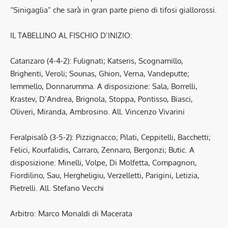
“Sinigaglia” che sarà in gran parte pieno di tifosi giallorossi.
IL TABELLINO AL FISCHIO D’INIZIO:
Catanzaro (4-4-2): Fulignati; Katseris, Scognamillo,
Brighenti, Veroli; Sounas, Ghion, Verna, Vandeputte;
Iemmello, Donnarumma. A disposizione: Sala, Borrelli,
Krastev, D’Andrea, Brignola, Stoppa, Pontisso, Biasci,
Oliveri, Miranda, Ambrosino. All. Vincenzo Vivarini
Feralpisalò (3-5-2): Pizzignacco; Pilati, Ceppitelli, Bacchetti;
Felici, Kourfalidis, Carraro, Zennaro, Bergonzi; Butic. A
disposizione: Minelli, Volpe, Di Molfetta, Compagnon,
Fiordilino, Sau, Hergheligiu, Verzelletti, Parigini, Letizia,
Pietrelli. All. Stefano Vecchi
Arbitro: Marco Monaldi di Macerata