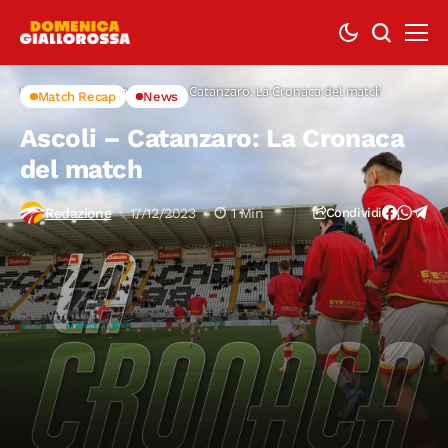
Home
Match Recap
Ascoli – Catanzaro: La Cronaca del match
Match Recap
News
Ascoli – Catanzaro: La Cronaca
del match
Redazione
17/12/2023
1 Min
Condividi