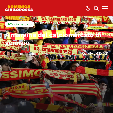
Home
Calciomercato
A margine del calciomercato di gennaio
Calciomercato
A margine del calciomercato di
gennaio
Alberto Scerbo
02/02/2024
2 Min
Condividi