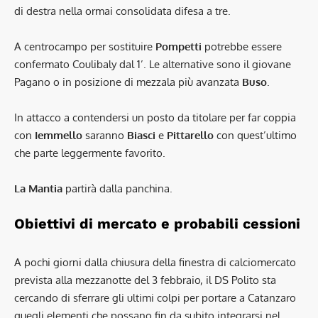
di destra nella ormai consolidata difesa a tre.
A centrocampo per sostituire
Pompetti
potrebbe essere
confermato Coulibaly dal 1’. Le alternative sono il giovane
Pagano o in posizione di mezzala più avanzata
Buso
.
In attacco a contendersi un posto da titolare per far coppia
con
Iemmello
saranno
Biasci
e
Pittarello
con quest’ultimo
che parte leggermente favorito.
La Mantia
partirà dalla panchina.
Obiettivi di mercato e probabili cessioni
A pochi giorni dalla chiusura della finestra di calciomercato
prevista alla mezzanotte del 3 febbraio, il DS Polito sta
cercando di sferrare gli ultimi colpi per portare a Catanzaro
quegli elementi che possano fin da subito integrarsi nel