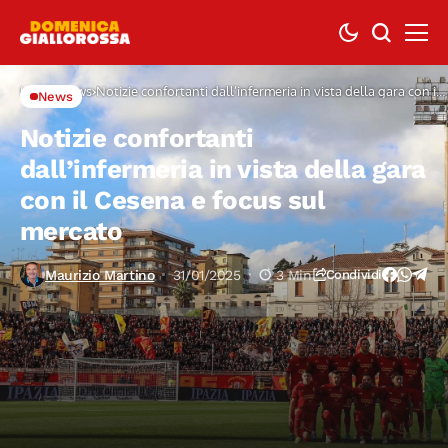
Home
News
Notizie confortanti dall’infermeria in vista della gara con il
News
Cesena e focus sul mercato
Notizie confortanti
dall’infermeria in vista della gara
con il Cesena e focus sul
mercato
Maurizio Martino
31/01/2025
3 Min
Condividi