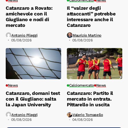
News
Calciomercato
News
Catanzaro a Rovato:
Il “valzer degli
amichevole con il
attaccanti” potrebbe
Giugliano e nodi di
interessare anche il
mercato
Catanzaro
Antonio Pileggi
Maurizio Martino
05/08/2026
05/08/2026
News
Calciomercato
News
Catanzaro, domani test
Catanzaro: Partito il
con il Giugliano: salta
mercato in entrata.
la Japan University
Pittarello in uscita
Antonio Pileggi
Valerio Tomasello
05/08/2026
04/08/2026