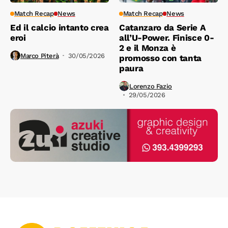
Match Recap
News
Match Recap
News
Ed il calcio intanto crea
Catanzaro da Serie A
eroi
all’U-Power. Finisce 0-
2 e il Monza è
Marco Piterà
30/05/2026
promosso con tanta
paura
Lorenzo Fazio
29/05/2026