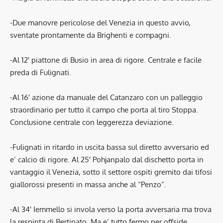
-Due manovre pericolose del Venezia in questo avvio,
sventate prontamente da Brighenti e compagni.
-Al 12′ piattone di Busio in area di rigore. Centrale e facile
preda di Fulignati.
-Al 16′ azione da manuale del Catanzaro con un palleggio
straordinario per tutto il campo che porta al tiro Stoppa.
Conclusione centrale con leggerezza deviazione.
-Fulignati in ritardo in uscita bassa sul diretto avversario ed
e’ calcio di rigore. Al 25′ Pohjanpalo dal dischetto porta in
vantaggio il Venezia, sotto il settore ospiti gremito dai tifosi
giallorossi presenti in massa anche al “Penzo”.
-Al 34′ Iemmello si invola verso la porta avversaria ma trova
la respinta di Bertinato. Ma e’ tutto fermo per offside.