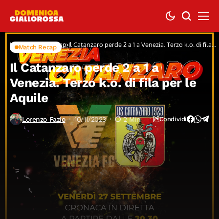
Home
Match Recap
Il Catanzaro perde 2 a 1 a Venezia. Terzo k.o. di fila
Match Recap
per le Aquile
Il Catanzaro perde 2 a 1 a
Venezia. Terzo k.o. di fila per le
Aquile
Lorenzo Fazio
10/11/2023
2 Min
Condividi