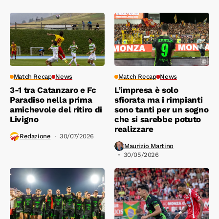
Match Recap
News
Match Recap
News
3-1 tra Catanzaro e Fc
L’impresa è solo
Paradiso nella prima
sfiorata ma i rimpianti
amichevole del ritiro di
sono tanti per un sogno
Livigno
che si sarebbe potuto
realizzare
Redazione
30/07/2026
Maurizio Martino
30/05/2026