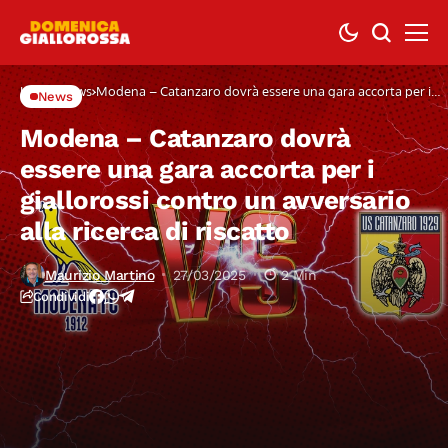
Home
News
Modena – Catanzaro dovrà essere una gara accorta per i
News
giallorossi contro un avversario alla ricerca di riscatto
Modena – Catanzaro dovrà
essere una gara accorta per i
giallorossi contro un avversario
alla ricerca di riscatto
Maurizio Martino
27/03/2025
2 Min
Condividi