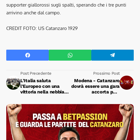
supporter giallorossi sugli spalti, sperando che i tre punti
arrivino anche dal campo.
CREDIT FOTO: US Catanzaro 1929
Post Precedente
Prossimo Post
L'Italia saluta
Modena - Catanzaro
l'Europeo con una
dovrà essere una gara
vittoria nella nebbia:
accorta per i
Camarda ed Ekhator
giallorossi contro un
piegano la Francia, ma
avversario alla ricerca
alla fase finale ci va la
di riscatto
Spagna