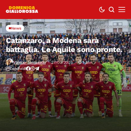
Home
News
Catanzaro, a Modena sarà battaglia. Le Aquile sono pronte.
News
Catanzaro, a Modena sarà
battaglia. Le Aquile sono pronte.
Valerio Tomasello
27/03/2025
1 Min
Condividi