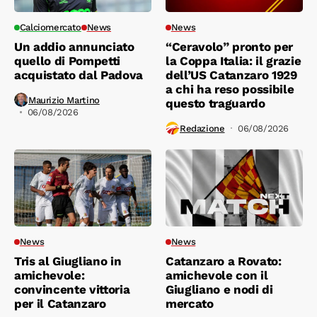
Calciomercato
News
News
Un addio annunciato
“Ceravolo” pronto per
quello di Pompetti
la Coppa Italia: il grazie
acquistato dal Padova
dell’US Catanzaro 1929
a chi ha reso possibile
Maurizio Martino
questo traguardo
06/08/2026
Redazione
06/08/2026
News
News
Tris al Giugliano in
Catanzaro a Rovato:
amichevole:
amichevole con il
convincente vittoria
Giugliano e nodi di
per il Catanzaro
mercato