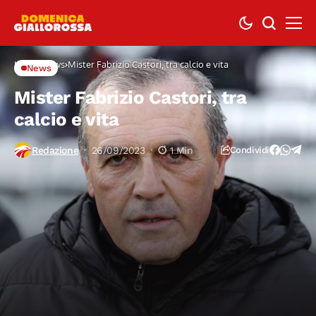
Home
News
Mister Fabrizio Castori, tra calcio e vita
News
Mister Fabrizio Castori, tra
calcio e vita
Redazione
26/09/2023
1 Min
Condividi