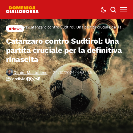
Home
News
Catanzaro contro Sudtirol: Una partita cruciale per la
News
definitiva rinascita
Catanzaro contro Sudtirol: Una
partita cruciale per la definitiva
rinascita
Daniel Mastellone
24/10/2024
1 Min
Condividi