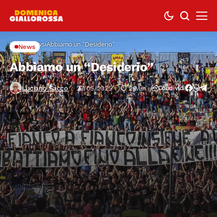
Home
News
Abbiamo un “Desiderio”
News
Abbiamo un “Desiderio”
Luciano Sacco
27/05/2025
2 Min
Condividi