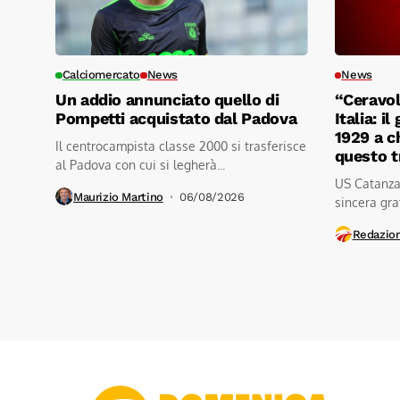
Calciomercato
News
News
Un addio annunciato quello di
“Ceravol
Pompetti acquistato dal Padova
Italia: i
1929 a c
Il centrocampista classe 2000 si trasferisce
questo 
al Padova con cui si legherà...
US Catanzar
Maurizio Martino
06/08/2026
sincera grat
Redazio