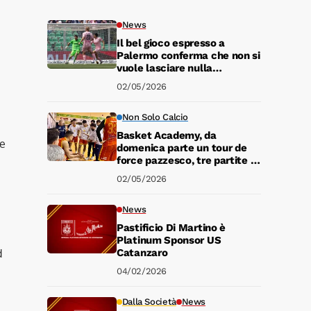
News
Il bel gioco espresso a
Palermo conferma che non si
vuole lasciare nulla
d’intentato in ottica play off
02/05/2026
Non Solo Calcio
Basket Academy, da
ne
domenica parte un tour de
force pazzesco, tre partite in
cinque giorni
02/05/2026
News
Pastificio Di Martino è
Platinum Sponsor US
d
Catanzaro
04/02/2026
Dalla Società
News