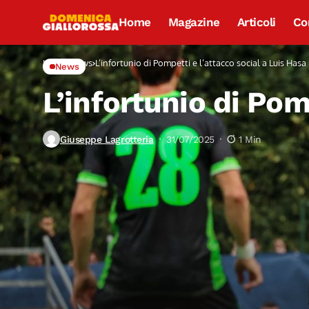
Home
Magazine
Articoli
Co
Home
News
L’infortunio di Pompetti e l’attacco social a Luis Hasa
News
L’infortunio di Pom
Giuseppe Lagrotteria
31/07/2025
1 Min