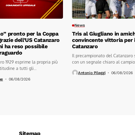
News
o” pronto per la Coppa
Tris al Giugliano in amic
l grazie dell’US Catanzaro
convincente vittoria per i
hi ha reso possibile
Catanzaro
traguardo
Il precampionato del Catanzaro 
o 1929 esprime la propria più
con un segnale chiaro al campio
itudine a tutti gli...
stadio...
Antonio Pileggi
06/08/2026
ne
06/08/2026
Sitemap