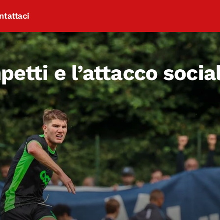
ntattaci
petti e l’attacco socia