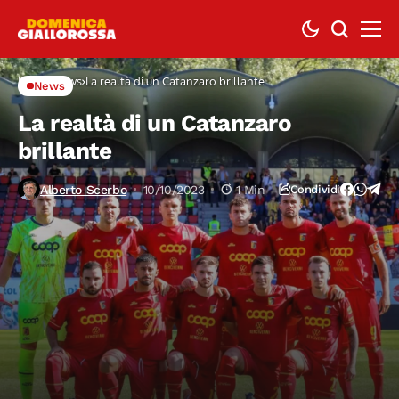
Home
News
La realtà di un Catanzaro brillante
News
La realtà di un Catanzaro
brillante
Alberto Scerbo
10/10/2023
1 Min
Condividi