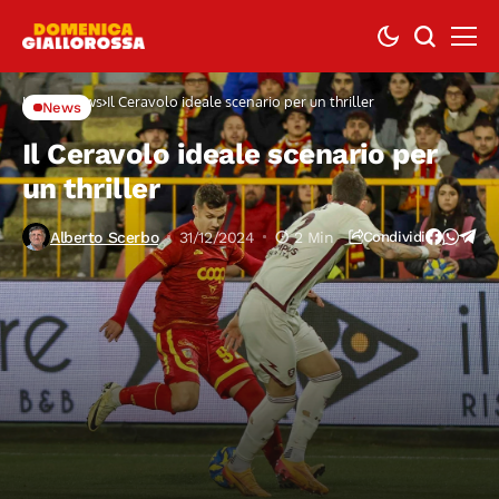
Home
News
Il Ceravolo ideale scenario per un thriller
News
Il Ceravolo ideale scenario per
un thriller
Alberto Scerbo
31/12/2024
2 Min
Condividi