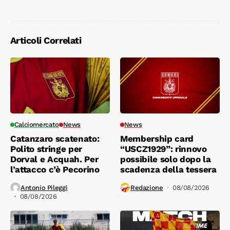
Articoli Correlati
Calciomercato
News
News
Catanzaro scatenato:
Membership card
Polito stringe per
“USCZ1929”: rinnovo
Dorval e Acquah. Per
possibile solo dopo la
l’attacco c’è Pecorino
scadenza della tessera
Antonio Pileggi
Redazione
08/08/2026
08/08/2026