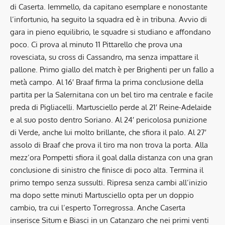
di Caserta. Iemmello, da capitano esemplare e nonostante
l’infortunio, ha seguito la squadra ed è in tribuna. Avvio di
gara in pieno equilibrio, le squadre si studiano e affondano
poco. Ci prova al minuto 11 Pittarello che prova una
rovesciata, su cross di Cassandro, ma senza impattare il
pallone. Primo giallo del match è per Brighenti per un fallo a
metà campo. Al 16′ Braaf firma la prima conclusione della
partita per la Salernitana con un bel tiro ma centrale e facile
preda di Pigliacelli. Martusciello perde al 21′ Reine-Adelaide
e al suo posto dentro Soriano. Al 24′ pericolosa punizione
di Verde, anche lui molto brillante, che sfiora il palo. Al 27′
assolo di Braaf che prova il tiro ma non trova la porta. Alla
mezz’ora Pompetti sfiora il goal dalla distanza con una gran
conclusione di sinistro che finisce di poco alta. Termina il
primo tempo senza sussulti. Ripresa senza cambi all’inizio
ma dopo sette minuti Martusciello opta per un doppio
cambio, tra cui l’esperto Torregrossa. Anche Caserta
inserisce Situm e Biasci in un Catanzaro che nei primi venti