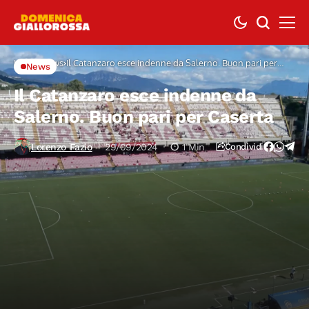
Home
News
Il Catanzaro esce indenne da Salerno. Buon pari per
News
Caserta
Il Catanzaro esce indenne da
Salerno. Buon pari per Caserta
Lorenzo Fazio
29/09/2024
1 Min
Condividi