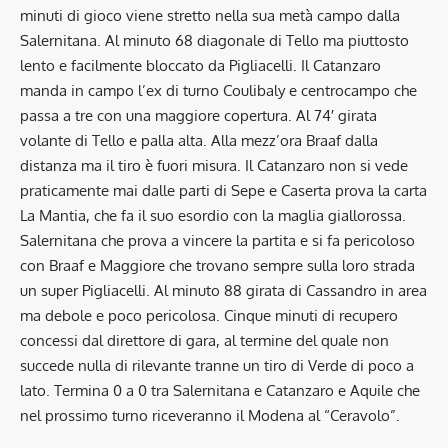
minuti di gioco viene stretto nella sua metà campo dalla
Salernitana. Al minuto 68 diagonale di Tello ma piuttosto
lento e facilmente bloccato da Pigliacelli. Il Catanzaro
manda in campo l’ex di turno Coulibaly e centrocampo che
passa a tre con una maggiore copertura. Al 74′ girata
volante di Tello e palla alta. Alla mezz’ora Braaf dalla
distanza ma il tiro è fuori misura. Il Catanzaro non si vede
praticamente mai dalle parti di Sepe e Caserta prova la carta
La Mantia, che fa il suo esordio con la maglia giallorossa.
Salernitana che prova a vincere la partita e si fa pericoloso
con Braaf e Maggiore che trovano sempre sulla loro strada
un super Pigliacelli. Al minuto 88 girata di Cassandro in area
ma debole e poco pericolosa. Cinque minuti di recupero
concessi dal direttore di gara, al termine del quale non
succede nulla di rilevante tranne un tiro di Verde di poco a
lato. Termina 0 a 0 tra Salernitana e Catanzaro e Aquile che
nel prossimo turno riceveranno il Modena al “Ceravolo”.