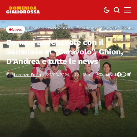
Home
News
Domani amichevole con il Sambiase al “Ceravolo”. Ghion,
News
D’Andrea e tutte le news
Domani amichevole con il
Sambiase al “Ceravolo”. Ghion,
D’Andrea e tutte le news
Lorenzo Fazio
22/03/2024
1 Min
Condividi