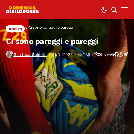
Home
News
Ci sono pareggi e pareggi
News
Ci sono pareggi e pareggi
Gianluca Galeotti
21/01/2025
1 Min
Condividi