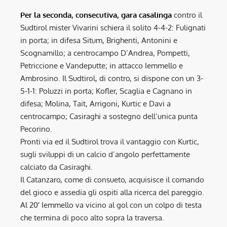
Per la seconda, consecutiva, gara casalinga
contro il
Sudtirol mister Vivarini schiera il solito 4-4-2: Fulignati
in porta; in difesa Situm, Brighenti, Antonini e
Scognamillo; a centrocampo D’Andrea, Pompetti,
Petriccione e Vandeputte; in attacco Iemmello e
Ambrosino. Il Sudtirol, di contro, si dispone con un 3-
5-1-1: Poluzzi in porta; Kofler, Scaglia e Cagnano in
difesa; Molina, Tait, Arrigoni, Kurtic e Davi a
centrocampo; Casiraghi a sostegno dell’unica punta
Pecorino.
Pronti via ed il Sudtirol trova il vantaggio con Kurtic,
sugli sviluppi di un calcio d’angolo perfettamente
calciato da Casiraghi.
Il Catanzaro, come di consueto, acquisisce il comando
del gioco e assedia gli ospiti alla ricerca del pareggio.
Al 20′ Iemmello va vicino al gol con un colpo di testa
che termina di poco alto sopra la traversa.