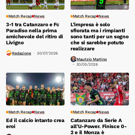
Match Recap
News
Match Recap
News
3-1 tra Catanzaro e Fc
L’impresa è solo
Paradiso nella prima
sfiorata ma i rimpianti
amichevole del ritiro di
sono tanti per un sogno
Livigno
che si sarebbe potuto
realizzare
Redazione
30/07/2026
Maurizio Martino
30/05/2026
Match Recap
News
Match Recap
News
Ed il calcio intanto crea
Catanzaro da Serie A
eroi
all’U-Power. Finisce 0-
2 e il Monza è