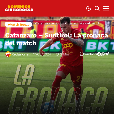
Home
Match Recap
Catanzaro – Sudtirol: La cronaca del match
Match Recap
Catanzaro – Sudtirol: La cronaca
del match
Redazione
17/02/2024
2 Min
Condividi