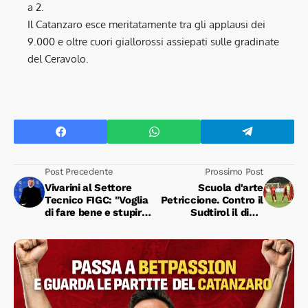
a 2.
Il Catanzaro esce meritatamente tra gli applausi dei
9.000 e oltre cuori giallorossi assiepati sulle gradinate
del Ceravolo.
Post Precedente
Prossimo Post
Vivarini al Settore
Scuola d'arte
Tecnico FIGC: "Voglia
Petriccione. Contro il
di fare bene e stupire
Sudtirol il dieci
per ottenere il
strappa applausi al
massimo"
"Ceravolo"