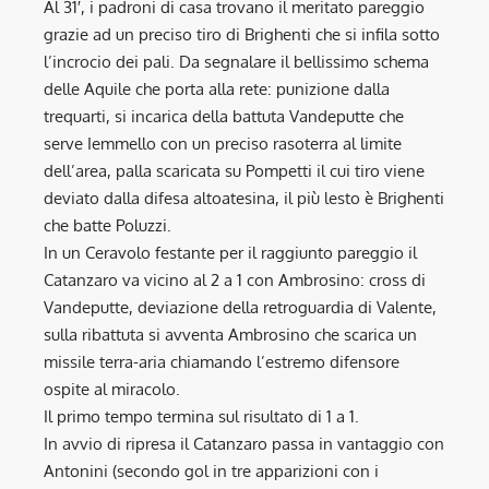
Al 31′, i padroni di casa trovano il meritato pareggio
grazie ad un preciso tiro di Brighenti che si infila sotto
l’incrocio dei pali. Da segnalare il bellissimo schema
delle Aquile che porta alla rete: punizione dalla
trequarti, si incarica della battuta Vandeputte che
serve Iemmello con un preciso rasoterra al limite
dell’area, palla scaricata su Pompetti il cui tiro viene
deviato dalla difesa altoatesina, il più lesto è Brighenti
che batte Poluzzi.
In un Ceravolo festante per il raggiunto pareggio il
Catanzaro va vicino al 2 a 1 con Ambrosino: cross di
Vandeputte, deviazione della retroguardia di Valente,
sulla ribattuta si avventa Ambrosino che scarica un
missile terra-aria chiamando l’estremo difensore
ospite al miracolo.
Il primo tempo termina sul risultato di 1 a 1.
In avvio di ripresa il Catanzaro passa in vantaggio con
Antonini (secondo gol in tre apparizioni con i