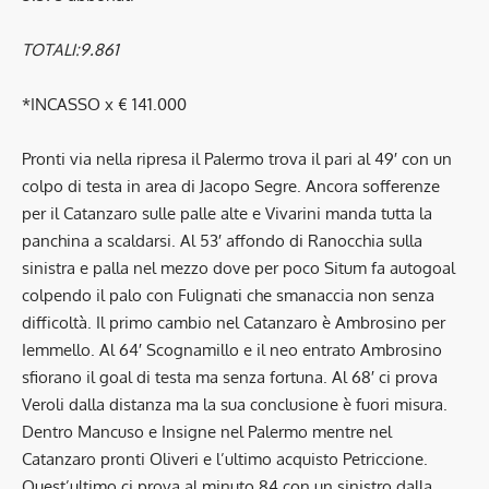
TOTALI:9.861
*INCASSO x € 141.000
Pronti via nella ripresa il Palermo trova il pari al 49′ con un
colpo di testa in area di Jacopo Segre. Ancora sofferenze
per il Catanzaro sulle palle alte e Vivarini manda tutta la
panchina a scaldarsi. Al 53′ affondo di Ranocchia sulla
sinistra e palla nel mezzo dove per poco Situm fa autogoal
colpendo il palo con Fulignati che smanaccia non senza
difficoltà. Il primo cambio nel Catanzaro è Ambrosino per
Iemmello. Al 64′ Scognamillo e il neo entrato Ambrosino
sfiorano il goal di testa ma senza fortuna. Al 68′ ci prova
Veroli dalla distanza ma la sua conclusione è fuori misura.
Dentro Mancuso e Insigne nel Palermo mentre nel
Catanzaro pronti Oliveri e l’ultimo acquisto Petriccione.
Quest’ultimo ci prova al minuto 84 con un sinistro dalla