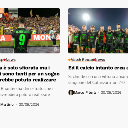
ap
News
Match Recap
News
a è solo sfiorata ma i
Ed il calcio intanto crea 
i sono tanti per un sogno
Si chiude con una vittoria amara
arebbe potuto realizzare
stagione del Catanzaro: un 2-0...
 Brianteo ha dimostrato che i
Marco Piterà
30/05/2026
avrebbero potuto realizzare...
 Martino
30/05/2026