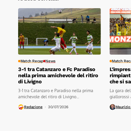
Match Recap
News
Match Rec
3-1 tra Catanzaro e Fc Paradiso
L’impres
nella prima amichevole del ritiro
rimpiant
di Livigno
che si s
3-1 tra Catanzaro e Paradiso nella prima
La gara del
amichevole del ritiro di Livigno...
giallorossi 
Redazione
30/07/2026
Maurizio