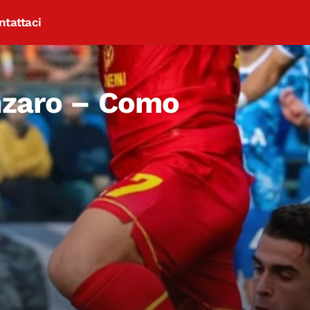
ntattaci
anzaro – Como