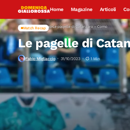
Home
Magazine
Articoli
Co
Home
Match Recap
Le pagelle di Catanzaro – Como
Match Recap
Le pagelle di Cat
Fabio Migliaccio
31/10/2023
1 Min