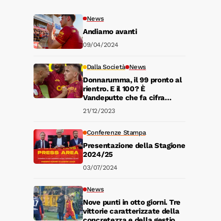
News
Andiamo avanti
09/04/2024
Dalla Società
News
Donnarumma, il 99 pronto al
rientro. E il 100? È
Vandeputte che fa cifra
tonda con le Aquile
21/12/2023
Conferenze Stampa
Presentazione della Stagione
2024/25
03/07/2024
News
Nove punti in otto giorni. Tre
vittorie caratterizzate della
concretezza e della gestione