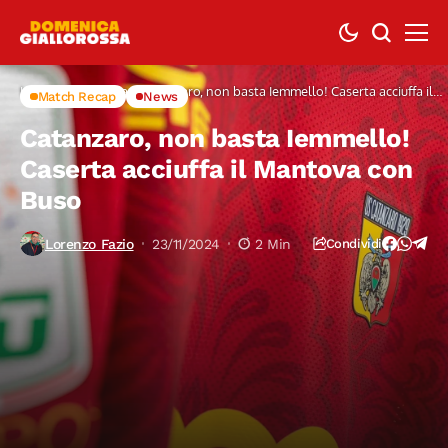
Home
Match Recap
Catanzaro, non basta Iemmello! Caserta acciuffa il
Match Recap
News
Mantova con Buso
Catanzaro, non basta Iemmello!
Caserta acciuffa il Mantova con
Buso
Lorenzo Fazio
23/11/2024
2 Min
Condividi