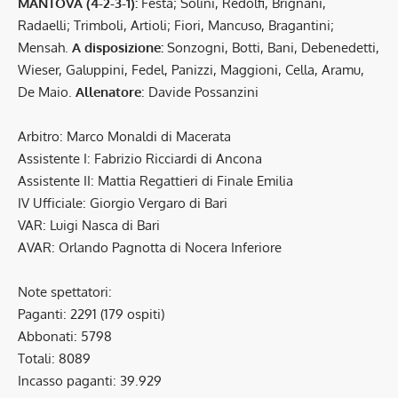
MANTOVA (4-2-3-1):
Festa; Solini, Redolfi, Brignani,
Radaelli; Trimboli, Artioli; Fiori, Mancuso, Bragantini;
Mensah.
A disposizione:
Sonzogni, Botti, Bani, Debenedetti,
Wieser, Galuppini, Fedel, Panizzi, Maggioni, Cella, Aramu,
De Maio.
Allenatore
: Davide Possanzini
Arbitro: Marco Monaldi di Macerata
Assistente I: Fabrizio Ricciardi di Ancona
Assistente II: Mattia Regattieri di Finale Emilia
IV Ufficiale: Giorgio Vergaro di Bari
VAR: Luigi Nasca di Bari
AVAR: Orlando Pagnotta di Nocera Inferiore
Note spettatori:
Paganti: 2291 (179 ospiti)
Abbonati: 5798
Totali: 8089
Incasso paganti: 39.929