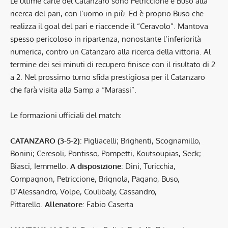
Le ultime carte del Catanzaro sono Petriccione e Buso alla
ricerca del pari, con l’uomo in più. Ed è proprio Buso che
realizza il goal del pari e riaccende il “Ceravolo”. Mantova
spesso pericoloso in ripartenza, nonostante l’inferiorità
numerica, contro un Catanzaro alla ricerca della vittoria. Al
termine dei sei minuti di recupero finisce con il risultato di 2
a 2. Nel prossimo turno sfida prestigiosa per il Catanzaro
che farà visita alla Samp a “Marassi”.
Le formazioni ufficiali del match:
CATANZARO (3-5-2)
: Pigliacelli; Brighenti, Scognamillo,
Bonini; Ceresoli, Pontisso, Pompetti, Koutsoupias, Seck;
Biasci, Iemmello.
A disposizione
: Dini, Turicchia,
Compagnon, Petriccione, Brignola, Pagano, Buso,
D’Alessandro, Volpe, Coulibaly, Cassandro,
Pittarello.
Allenatore
: Fabio Caserta