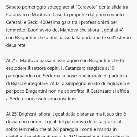
Sabato pomeriggio soleggiato al “Ceravolo” per la sfida tra
Catanzaro e Mantova. Caserta propone dal primo minuto
Ceresoli e Seck. 400esima gara tra i professionisti per
Iemmello. Buon avvio del Mantova che sfiora il goal al 4′
con Bragantini che a due passi dalla porta mette sull’esterno
della rete.
Al 7′ il Mantova passa in vantaggio con Bragantini che fa
esplodere il settore ospiti. Il Catanzaro reagisce al 10′
pareggiando con Seck ma la posizione iniziale di partenza
dì Biasci è irregolare. Al 12′ disimpegno errato di Pigliacelli e
per poco Bragantini non ne approfitta. Il Catanzaro si affida
a Seck, i suoi assoli sono insidiosi.
Al 25′ Brighenti sfiora il goal dalla distanza ma il suo tiro è
deviato in corner. Il goal del pari arriva di testa grazie al
solito Iemmello che al 26′ pareggia i conti e manda in
visibilio il pubblico di casa. Al 36′ Iemmello di testa sfiora la