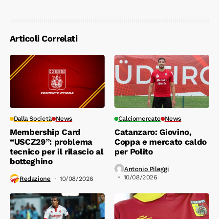
Articoli Correlati
Dalla Società
News
Calciomercato
News
Membership Card
Catanzaro: Giovino,
“USCZ29”: problema
Coppa e mercato caldo
tecnico per il rilascio al
per Polito
botteghino
Antonio Pileggi
10/08/2026
Redazione
10/08/2026