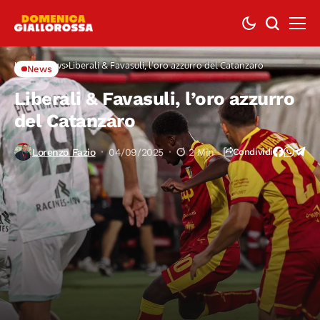
Home
News
Liberali & Favasuli, l’oro azzurro del Catanzaro
News
Liberali & Favasuli, l’oro azzurro
del Catanzaro
Lorenzo Fazio
04/09/2025
2 Min
Condividi