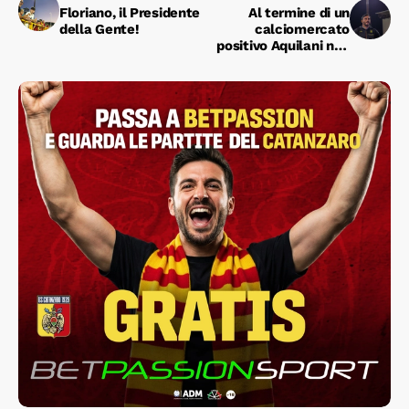
Floriano, il Presidente
Al termine di un
della Gente!
calciomercato
positivo Aquilani non
ha che l'imbarazzo
sulla scelta di uomini,
moduli e principi di
gioco.