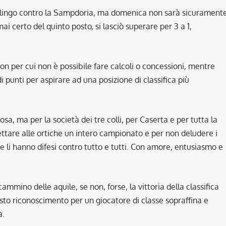
salingo contro la Sampdoria, ma domenica non sarà sicurament
i certo del quinto posto, si lasciò superare per 3 a 1,
gion per cui non è possibile fare calcoli o concessioni, mentre
i punti per aspirare ad una posizione di classifica più
a, ma per la società dei tre colli, per Caserta e per tutta la
gettare alle ortiche un intero campionato e per non deludere i
e li hanno difesi contro tutto e tutti. Con amore, entusiasmo e
mino delle aquile, se non, forse, la vittoria della classifica
sto riconoscimento per un giocatore di classe sopraffina e
à.