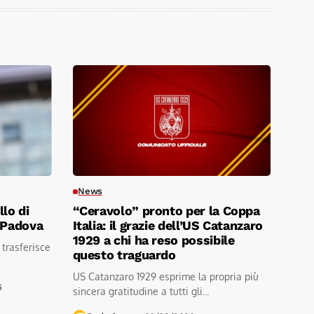
News
lo di
“Ceravolo” pronto per la Coppa
 Padova
Italia: il grazie dell’US Catanzaro
1929 a chi ha reso possibile
 trasferisce
questo traguardo
US Catanzaro 1929 esprime la propria più
6
sincera gratitudine a tutti gli...