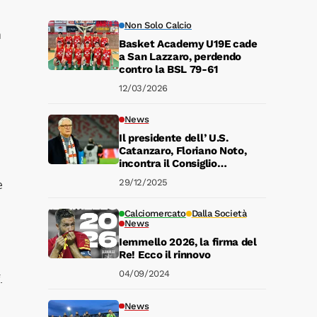
Non Solo Calcio
a
Basket Academy U19E cade
a San Lazzaro, perdendo
contro la BSL 79-61
12/03/2026
News
Il presidente dell’ U.S.
Catanzaro, Floriano Noto,
incontra il Consiglio
Comunale di Simeri Crichi
29/12/2025
e
Calciomercato
Dalla Società
News
Iemmello 2026, la firma del
Re! Ecco il rinnovo
04/09/2024
.
News