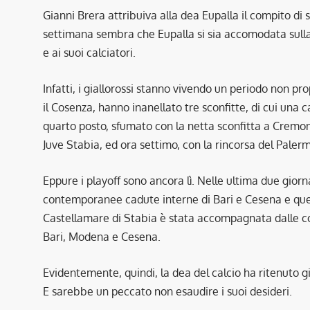
Gianni Brera attribuiva alla dea Eupalla il compito di 
settimana sembra che Eupalla si sia accomodata sull
e ai suoi calciatori.
Infatti, i giallorossi stanno vivendo un periodo non pro
il Cosenza, hanno inanellato tre sconfitte, di cui una c
quarto posto, sfumato con la netta sconfitta a Cremona,
Juve Stabia, ed ora settimo, con la rincorsa del Paler
Eppure i playoff sono ancora lì. Nelle ultima due giorna
contemporanee cadute interne di Bari e Cesena e quel
Castellamare di Stabia è stata accompagnata dalle con
Bari, Modena e Cesena.
Evidentemente, quindi, la dea del calcio ha ritenuto g
E sarebbe un peccato non esaudire i suoi desideri.