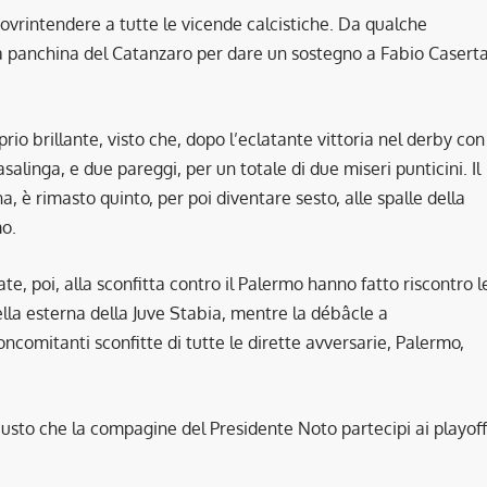
sovrintendere a tutte le vicende calcistiche. Da qualche
a panchina del Catanzaro per dare un sostegno a Fabio Casert
prio brillante, visto che, dopo l’eclatante vittoria nel derby con
asalinga, e due pareggi, per un totale di due miseri punticini. Il
 è rimasto quinto, per poi diventare sesto, alle spalle della
mo.
te, poi, alla sconfitta contro il Palermo hanno fatto riscontro l
la esterna della Juve Stabia, mentre la débâcle a
comitanti sconfitte di tutte le dirette avversarie, Palermo,
iusto che la compagine del Presidente Noto partecipi ai playoff