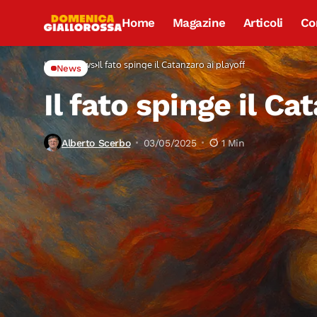
Home
Magazine
Articoli
Co
Home
News
Il fato spinge il Catanzaro ai playoff
News
Il fato spinge il Ca
Alberto Scerbo
03/05/2025
1 Min