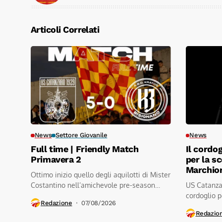
Articoli Correlati
News
Settore Giovanile
News
Full time | Friendly Match
Il cordo
Primavera 2
per la s
Marchio
Ottimo inizio quello degli aquilotti di Mister
Costantino nell’amichevole pre-season
US Catanzar
contro a.s.d.kratos...
cordoglio p
Redazione
07/08/2026
Redazio