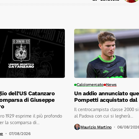
Calciomercato
News
glio dell’US Catanzaro
Un addio annunciato quel
comparsa di Giuseppe
Pompetti acquistato dal
ro
Il centrocampista classe 2000 si
o 1929 esprime il più profondo
al Padova con cui si legherà...
er la scomparsa di...
Maurizio Martino
06/08/202
ne
07/08/2026