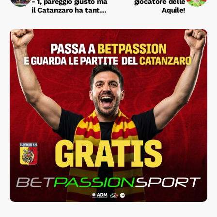
- 1, pareggio giusto ma
giocatore delle
il Catanzaro ha tanto
Aquile!
su cui rammaricarsi.