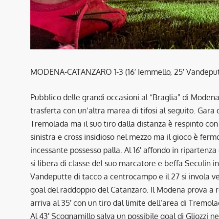
MODENA-CATANZARO 1-3 (16′ Iemmello, 25′ Vandeputt
Pubblico delle grandi occasioni al “Braglia” di Modena 
trasferta con un’altra marea di tifosi al seguito. Gara
Tremolada ma il suo tiro dalla distanza è respinto con
sinistra e cross insidioso nel mezzo ma il gioco è ferm
incessante possesso palla. Al 16′ affondo in riparten
si libera di classe del suo marcatore e beffa Seculin i
Vandeputte di tacco a centrocampo e il 27 si invola ver
goal del raddoppio del Catanzaro. Il Modena prova a re
arriva al 35′ con un tiro dal limite dell’area di Tremola
Al 43′ Scognamillo salva un possibile goal di Gliozzi n