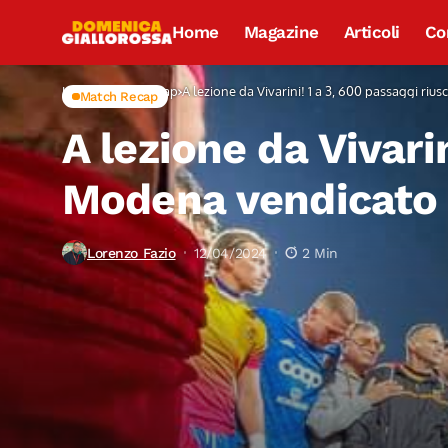
Home
Magazine
Articoli
Co
Home
Match Recap
A lezione da Vivarini! 1 a 3, 600 passaggi riu
Match Recap
A lezione da Vivarin
Modena vendicato
Lorenzo Fazio
12/04/2024
2 Min