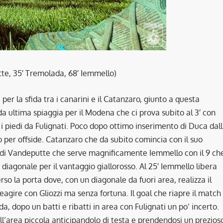
e, 35′ Tremolada, 68′ Iemmello)
per la sfida tra i canarini e il Catanzaro, giunto a questa
 da ultima spiaggia per il Modena che ci prova subito al 3′ con
 i piedi da Fulignati. Poco dopo ottimo inserimento di Duca dal
o per offside. Catanzaro che da subito comincia con il suo
za di Vandeputte che serve magnificamente Iemmello con il 9 ch
n diagonale per il vantaggio giallorosso. Al 25′ Iemmello libera
so la porta dove, con un diagonale da fuori area, realizza il
agire con Gliozzi ma senza fortuna. Il goal che riapre il match
da, dopo un batti e ribatti in area con Fulignati un po’ incerto.
ell’area piccola anticipandolo di testa e prendendosi un prezios