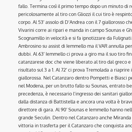
fallo. Termina così il primo tempo dopo un minuto di r
pericolosamente al tiro con Gliozzi il cui tiro è respi
corpo. Al 53′ assolo di D’Andrea con il 7 giallorosso ch
Vivarini corre ai ripari e manda in campo Sounas e Ghi
Scognamillo in velocità e si fa ipnotizzare da Fuligna
Ambrosino su assist di Iemmello ma il VAR annulla per 
dubbi. Al 63′ Iemmello ci prova a giro ma il suo tiro fi
catanzarese doc che viene liberato al tiro dal greco e 
risultato sul 3 a 1. Al 72′ ci prova Tremolada a riaprir
giallorossa. Nel Catanzaro dentro Pompetti e Biasci p
nel Modena, per un brutto fallo su Sounas, entrato ben
precedenza, è necessario l’ingresso dei sanitari giall
dalla distanza di Battistella e ancora una volta è brav
direttore di gara. Al 90′ Sounas e Iemmello hanno nel
grande Seculin. Dentro nel Catanzaro anche Miranda per
vittoria in trasferta per il Catanzaro che conquista 