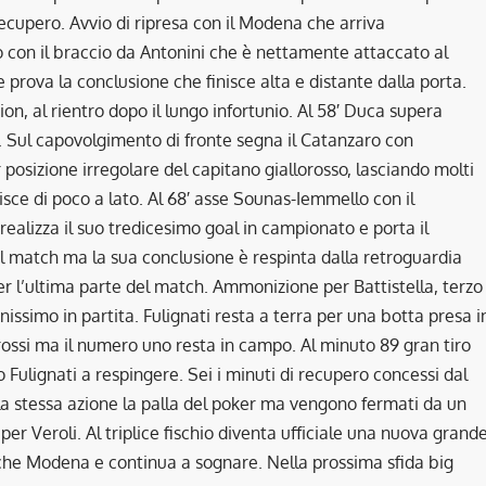
ecupero. Avvio di ripresa con il Modena che arriva
nto con il braccio da Antonini che è nettamente attaccato al
e prova la conclusione che finisce alta e distante dalla porta.
on, al rientro dopo il lungo infortunio. Al 58′ Duca supera
ti. Sul capovolgimento di fronte segna il Catanzaro con
posizione irregolare del capitano giallorosso, lasciando molti
nisce di poco a lato. Al 68′ asse Sounas-Iemmello con il
realizza il suo tredicesimo goal in campionato e porta il
e il match ma la sua conclusione è respinta dalla retroguardia
er l’ultima parte del match. Ammonizione per Battistella, terzo
issimo in partita. Fulignati resta a terra per una botta presa i
orossi ma il numero uno resta in campo. Al minuto 89 gran tiro
o Fulignati a respingere. Sei i minuti di recupero concessi dal
la stessa azione la palla del poker ma vengono fermati da un
 Veroli. Al triplice fischio diventa ufficiale una nuova grand
anche Modena e continua a sognare. Nella prossima sfida big