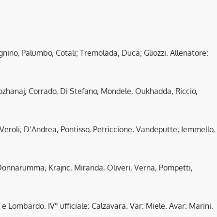
nino, Palumbo, Cotali; Tremolada, Duca; Gliozzi. Allenatore:
 Bozhanaj, Corrado, Di Stefano, Mondele, Oukhadda, Riccio,
eroli; D’Andrea, Pontisso, Petriccione, Vandeputte; Iemmello,
, Donnarumma, Krajnc, Miranda, Oliveri, Verna, Pompetti,
e Lombardo. IV° ufficiale: Calzavara. Var: Miele. Avar: Marini.