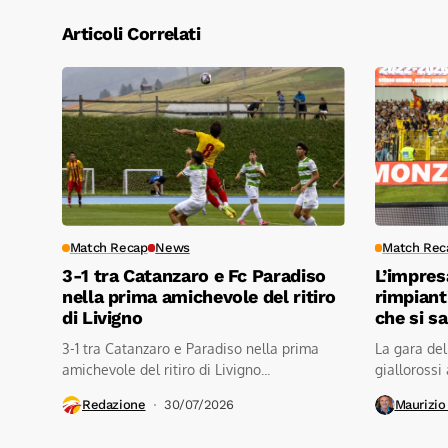
Articoli Correlati
Match Recap
News
Match Rec
3-1 tra Catanzaro e Fc Paradiso
L’impres
nella prima amichevole del ritiro
rimpiant
di Livigno
che si s
3-1 tra Catanzaro e Paradiso nella prima
La gara del
amichevole del ritiro di Livigno...
giallorossi 
Redazione
30/07/2026
Maurizio