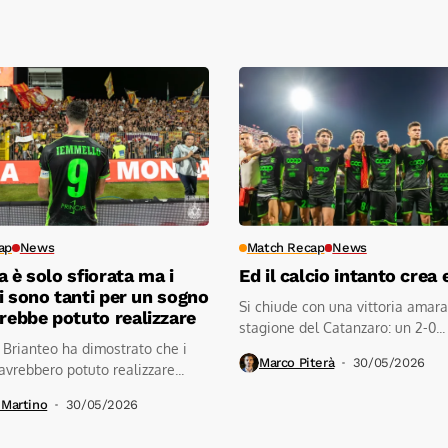
ap
News
Match Recap
News
a è solo sfiorata ma i
Ed il calcio intanto crea 
i sono tanti per un sogno
Si chiude con una vittoria amara
arebbe potuto realizzare
stagione del Catanzaro: un 2-0...
 Brianteo ha dimostrato che i
Marco Piterà
30/05/2026
avrebbero potuto realizzare...
 Martino
30/05/2026