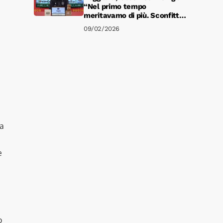
“Nel primo tempo
meritavamo di più. Sconfitta
immeritata”
09/02/2026
la
e
o