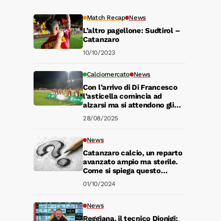
Match Recap
News
L’altro pagellone: Sudtirol –
Catanzaro
10/10/2023
Calciomercato
News
Con l’arrivo di Di Francesco
l’asticella comincia ad
alzarsi ma si attendono gli
altri over di esperienza
28/08/2025
News
Catanzaro calcio, un reparto
avanzato ampio ma sterile.
Come si spiega questo
paradosso?
01/10/2024
News
Reggiana, il tecnico Dionigi: