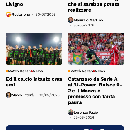
Livigno
che si sarebbe potuto
realizzare
Redazione
30/07/2026
Maurizio Martino
30/05/2026
Match Recap
News
Match Recap
News
Ed il calcio intanto crea
Catanzaro da Serie A
eroi
all’U-Power. Finisce 0-
2 e il Monza è
Marco Piterà
30/05/2026
promosso con tanta
paura
Lorenzo Fazio
29/05/2026