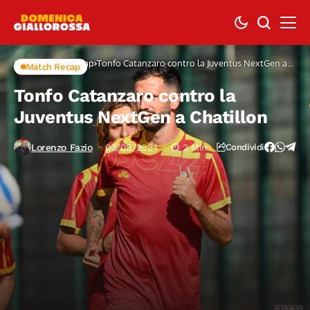
Home
Match Recap
Tonfo Catanzaro contro la Juventus NextGen a
Match Recap
Chatillon
Tonfo Catanzaro contro la
Juventus NextGen a Chatillon
Lorenzo Fazio
03/08/2024
2 Min
Condividi