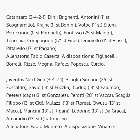
Catanzaro (3-4-2-1): Dini; Brighenti, Antonini (1’ st
Scognamillo), Krajnc (1’ st Bonini); Volpe (1’ st) Situm,
Petriccione (1’ st Pompetti), Pontisso (25 st Maiolo),
Turicchia; Compagnon (17’ st Piras), Iemmello (1’ st Biasci);
Pittarello (17’ st Pagano).
Allenatore: Fabio Caserta. A disposizione: Pigliacelli,
Borrelli, Rizzo, Megna, Rafele, Popescu, Curcio.
Juventus Next Gen (3-4-2-1): Scaglia Simone (26’ st
Fuscaldo), Savio (13’ st Puczka), Cudrig (13’ st Palumbo),
Peeters (cap) (13’ st Gonzalez), Perotti (28’ st Vacca), Scaglia
Filippo (13’ st Citi), Mulazzi (13’ st Florea), Owusu (13’ st
Macca), Mancini (13’ st Ripani), Ledonne (13’ st Da Graca),
Amaradio (13’ st Quattrocchi)
Allenatore: Paolo Montero. A disposizione: Vinarcik