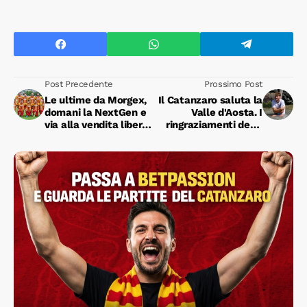
Post Precedente
Prossimo Post
Le ultime da Morgex,
Il Catanzaro saluta la
domani la NextGen e
Valle d'Aosta. I
via alla vendita libera
ringraziamenti della
per gli abbonamenti
società giallorossa