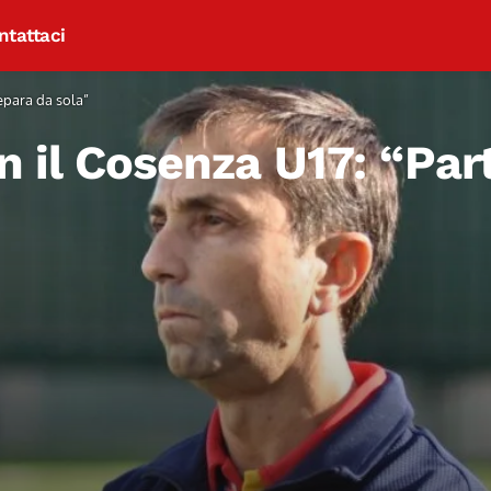
ntattaci
repara da sola”
on il Cosenza U17: “Par