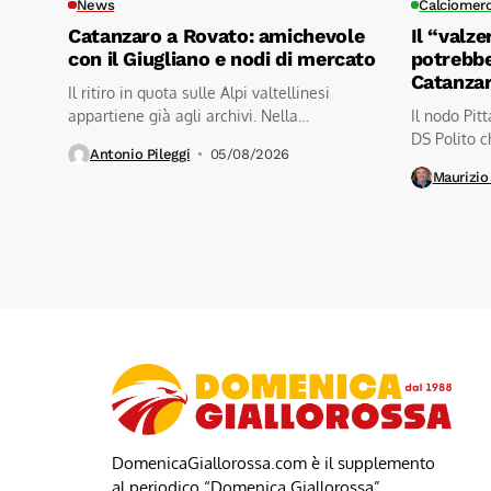
News
Calciomer
Catanzaro a Rovato: amichevole
Il “valze
con il Giugliano e nodi di mercato
potrebbe
Catanza
Il ritiro in quota sulle Alpi valtellinesi
appartiene già agli archivi. Nella
Il nodo Pit
mattinata...
DS Polito ch
Antonio Pileggi
05/08/2026
Maurizio
DomenicaGiallorossa.com è il supplemento
al periodico “Domenica Giallorossa”.