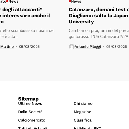
cato
News
News
r degli attaccanti”
Catanzaro, domani test c
 interessare anche il
Giugliano: salta la Japan
ro
University
tarello scombussola i piani del
Cambiano i programmi del prec
e è alla...
giallorosso. L’US Catanzaro 1929
comunicato la cancellazione
 Martino
05/08/2026
Antonio Pileggi
05/08/2026
dell’amichevole...
Sitemap
Ultime News
Chi siamo
Dalla Società
Magazine
Calciomercato
Classifica
Tutti gli Articoli
Highlights BKT