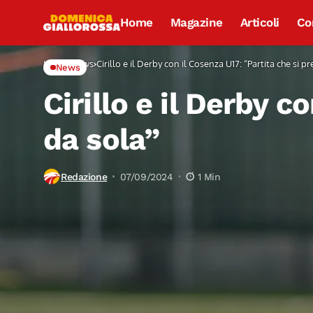
Home
Magazine
Articoli
Co
Home
News
Cirillo e il Derby con il Cosenza U17: “Partita che si p
News
Cirillo e il Derby c
da sola”
Redazione
07/09/2024
1 Min