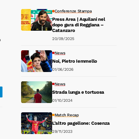
Conferenze Stampa
Press Area | Aquilani nel
dopo gara di Reggiana –
Catanzaro
20/09/2025
o
News
Noi, Pietro Iemmello
01/06/2026
News
Strada lunga e tortuosa
01/10/2024
Match Recap
L’altro pagellone: Cosenza
29/11/2023