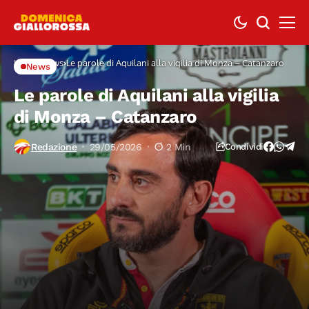
Home
News
Le parole di Aquilani alla vigilia di Monza – Catanzaro
News
Le parole di Aquilani alla vigilia
di Monza – Catanzaro
Redazione
29/05/2026
2 Min
Condividi