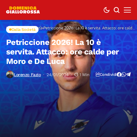
Home
Dalla Società
Petriccione 2026! La 10 è servita. Attacco: ore calde
Dalla Società
per Moro e De Luca
Petriccione 2026! La 10 è
servita. Attacco: ore calde per
Moro e De Luca
Lorenzo Fazio
24/01/2024
1 Min
Condividi