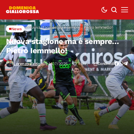
Home
News
Nuova stagione ma è sempre… Pietro Iemmello!
News
Nuova stagione ma è sempre…
Pietro Iemmello!
Lorenzo Fazio
24/07/2025
1 Min
Condividi