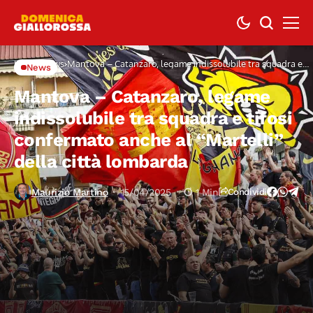
Home
News
Mantova – Catanzaro, legame indissolubile tra squadra e
News
tifosi confermato anche al “Martelli” della città lombarda
Mantova – Catanzaro, legame
indissolubile tra squadra e tifosi
confermato anche al “Martelli”
della città lombarda
Maurizio Martino
15/04/2025
1 Min
Condividi