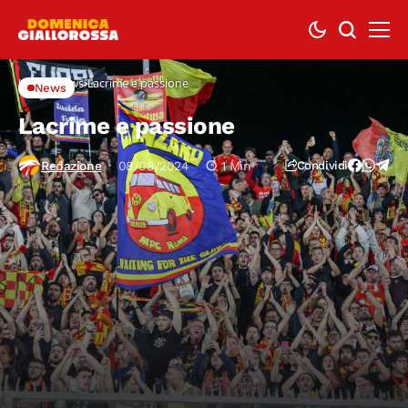
Home
News
Lacrime e passione
News
Lacrime e passione
Redazione
08/08/2024
1 Min
Condividi