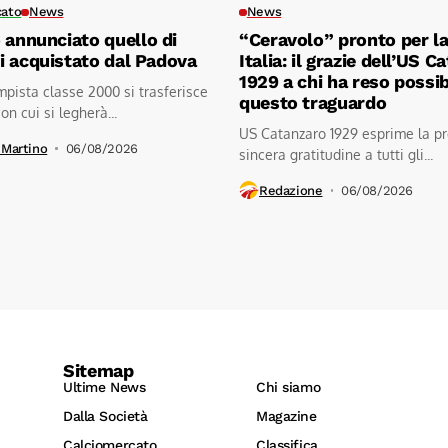
cato
News
News
 annunciato quello di
“Ceravolo” pronto per l
 acquistato dal Padova
Italia: il grazie dell’US 
1929 a chi ha reso possib
mpista classe 2000 si trasferisce
questo traguardo
on cui si legherà...
US Catanzaro 1929 esprime la pr
 Martino
06/08/2026
sincera gratitudine a tutti gli...
Redazione
06/08/2026
Sitemap
Ultime News
Chi siamo
Dalla Società
Magazine
Calciomercato
Classifica