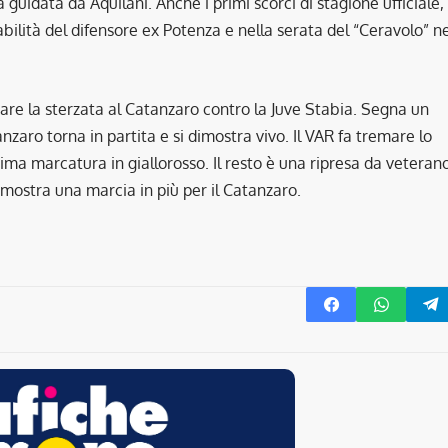
 guidata da Aquilani. Anche i primi scorci di stagione ufficiale,
abilità del difensore ex Potenza e nella serata del “Ceravolo” n
are la sterzata al Catanzaro contro la Juve Stabia. Segna un
nzaro torna in partita e si dimostra vivo. Il VAR fa tremare lo
ima marcatura in giallorosso. Il resto è una ripresa da veterano
imostra una marcia in più per il Catanzaro.