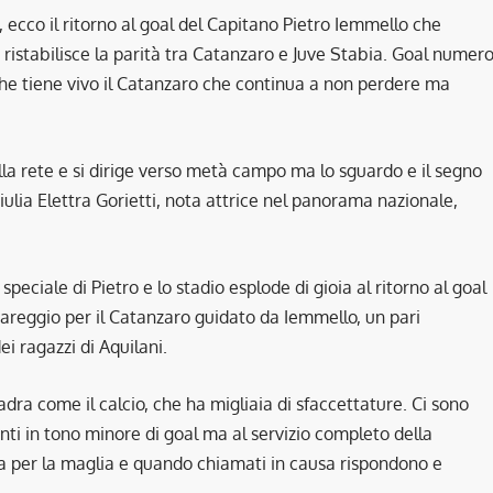
l, ecco il ritorno al goal del Capitano Pietro Iemmello che
ristabilisce la parità tra Catanzaro e Juve Stabia. Goal numer
he tiene vivo il Catanzaro che continua a non perdere ma
alla rete e si dirige verso metà campo ma lo sguardo e il segno
Giulia Elettra Gorietti, nota attrice nel panorama nazionale,
peciale di Pietro e lo stadio esplode di gioia al ritorno al goal
pareggio per il Catanzaro guidato da Iemmello, un pari
ei ragazzi di Aquilani.
adra come il calcio, che ha migliaia di sfaccettature. Ci sono
anti in tono minore di goal ma al servizio completo della
ma per la maglia e quando chiamati in causa rispondono e