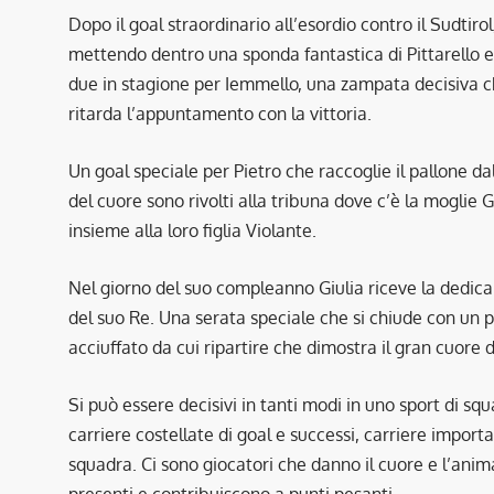
Dopo il goal straordinario all’esordio contro il Sudtiro
mettendo dentro una sponda fantastica di Pittarello e 
due in stagione per Iemmello, una zampata decisiva c
ritarda l’appuntamento con la vittoria.
Un goal speciale per Pietro che raccoglie il pallone d
del cuore sono rivolti alla tribuna dove c’è la moglie 
insieme alla loro figlia Violante.
Nel giorno del suo compleanno Giulia riceve la dedica s
del suo Re. Una serata speciale che si chiude con un 
acciuffato da cui ripartire che dimostra il gran cuore d
Si può essere decisivi in tanti modi in uno sport di squ
carriere costellate di goal e successi, carriere import
squadra. Ci sono giocatori che danno il cuore e l’ani
presenti e contribuiscono a punti pesanti.