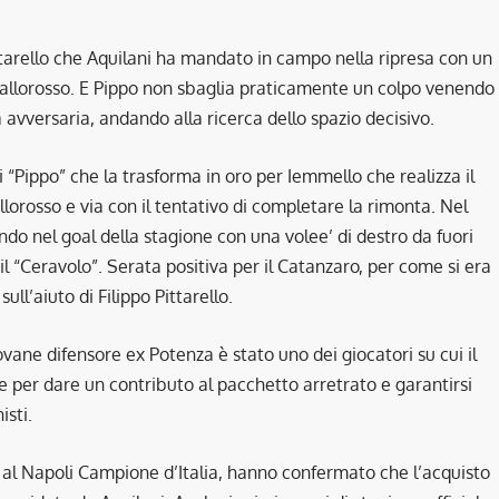
ittarello che Aquilani ha mandato in campo nella ripresa con un
iallorosso. E Pippo non sbaglia praticamente un colpo venendo
a avversaria, andando alla ricerca dello spazio decisivo.
i “Pippo” che la trasforma in oro per Iemmello che realizza il
llorosso e via con il tentativo di completare la rimonta. Nel
ando nel goal della stagione con una volee’ di destro da fuori
il “Ceravolo”. Serata positiva per il Catanzaro, per come si era
l’aiuto di Filippo Pittarello.
vane difensore ex Potenza è stato uno dei giocatori su cui il
e per dare un contributo al pacchetto arretrato e garantirsi
sti.
da al Napoli Campione d’Italia, hanno confermato che l’acquisto