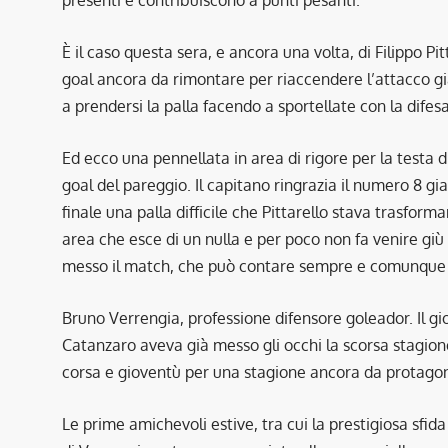
È il caso questa sera, e ancora una volta, di Filippo P
goal ancora da rimontare per riaccendere l’attacco g
a prendersi la palla facendo a sportellate con la difes
Ed ecco una pennellata in area di rigore per la testa d
goal del pareggio. Il capitano ringrazia il numero 8 gia
finale una palla difficile che Pittarello stava trasform
area che esce di un nulla e per poco non fa venire giù 
messo il match, che può contare sempre e comunque sul
Bruno Verrengia, professione difensore goleador. Il gio
Catanzaro aveva già messo gli occhi la scorsa stagion
corsa e gioventù per una stagione ancora da protagoni
Le prime amichevoli estive, tra cui la prestigiosa sfi