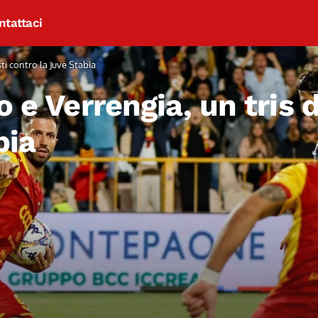
ntattaci
sti contro la Juve Stabia
o e Verrengia, un tris 
bia