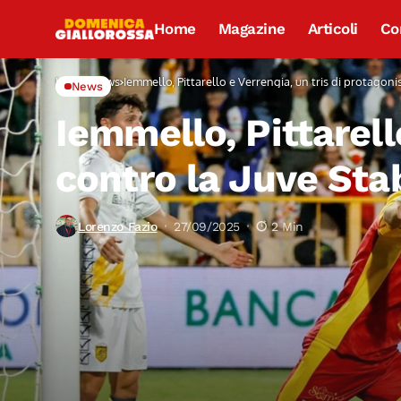
Home
Magazine
Articoli
Co
Home
News
Iemmello, Pittarello e Verrengia, un tris di protagoni
News
Iemmello, Pittarell
contro la Juve Sta
Lorenzo Fazio
27/09/2025
2 Min