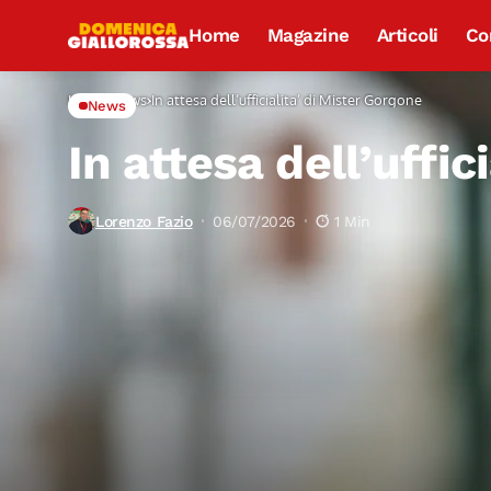
Home
Magazine
Articoli
Co
Home
News
In attesa dell’ufficialita’ di Mister Gorgone
News
In attesa dell’uffic
Lorenzo Fazio
06/07/2026
1 Min