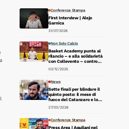
Conferenze Stampa
First Interview | Alejo
Garnica
31/07/2026
Non Solo Calcio
Basket Academy punta al
e
rilancio – e alla solidarietà
za
con Collevento – contro
Dinamo Brindisi. Giovedì ore
03/12/2025
19 al Pala Pulerá
News
Sette finali per blindare il
quinto posto: il mese di
l
fuoco del Catanzaro e lo
“spareggio” col Modena
27/03/2026
Conferenze Stampa
Press Area | Aquilani nel