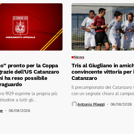
News
o” pronto per la Coppa
Tris al Giugliano in amic
l grazie dell’US Catanzaro
convincente vittoria per i
hi ha reso possibile
Catanzaro
traguardo
Il precampionato del Catanzaro 
o 1929 esprime la propria più
con un segnale chiaro al campio
itudine a tutti gli...
stadio...
Antonio Pileggi
06/08/2026
ne
06/08/2026