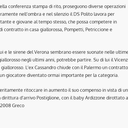
 della conferenza stampa di rito, proseguono diverse operazioni
uramente nell’ombra e nel silenzio il DS Polito lavora per
rtante e giovane al tempo stesso, che possa competere in
i contratto in casa giallorossa, Pompetti, Petriccione e
qui e le sirene del Verona sembrano essere suonate nelle ultim
iallorosso negli ultimi anni, potrebbe partire. Su di lui il Vicen
 giallorosso. L’ex Cassandro chiude con il Palermo un contratto
 giocatore diventato ormai importante per la categoria.
ritamente ritoccare in aumento il suo compenso in vista di un
dirittura d’arrivo Postiglione, con il baby Ardizzone dirottato a
se 2008 Greco