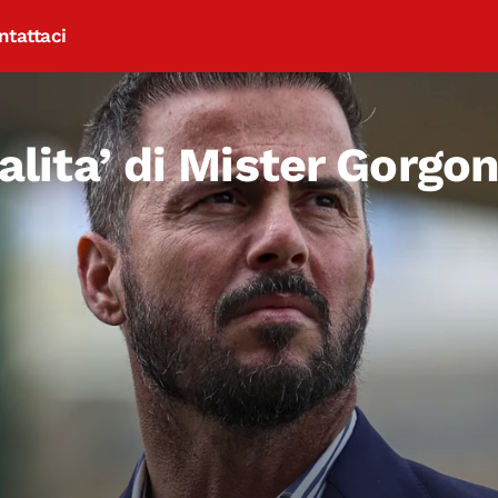
ntattaci
ialita’ di Mister Gorgo