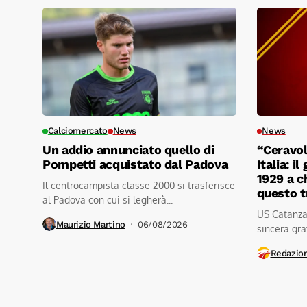
Calciomercato
News
News
Un addio annunciato quello di
“Ceravol
Pompetti acquistato dal Padova
Italia: i
1929 a c
Il centrocampista classe 2000 si trasferisce
questo 
al Padova con cui si legherà...
US Catanzar
Maurizio Martino
06/08/2026
sincera grat
Redazio