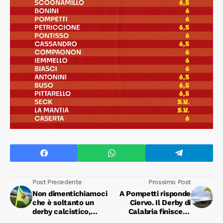
Post Precedente
Prossimo Post
Non dimentichiamoci
A Pompetti risponde
che è soltanto un
Ciervo. Il Derby di
derby calcistico,
Calabria finisce in
niente di più
parità