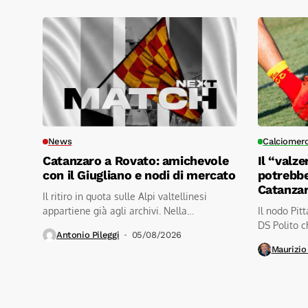
News
Calciomer
Catanzaro a Rovato: amichevole
Il “valze
con il Giugliano e nodi di mercato
potrebbe
Catanza
Il ritiro in quota sulle Alpi valtellinesi
appartiene già agli archivi. Nella
Il nodo Pit
mattinata...
DS Polito ch
Antonio Pileggi
05/08/2026
Maurizio