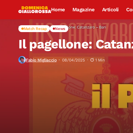
Home
Magazine
Articoli
Co
Home
Match Recap
Il pagellone: Catanzaro – Bari
Match Recap
News
Il pagellone: Catan
Fabio Migliaccio
08/04/2025
1 Min