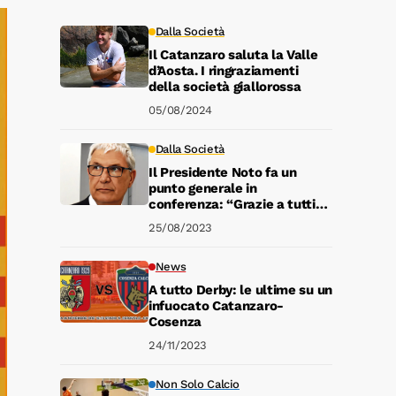
Dalla Società
Il Catanzaro saluta la Valle
d’Aosta. I ringraziamenti
della società giallorossa
05/08/2024
Dalla Società
Il Presidente Noto fa un
punto generale in
conferenza: “Grazie a tutti
gli abbonati”
25/08/2023
News
A tutto Derby: le ultime su un
infuocato Catanzaro-
Cosenza
24/11/2023
Non Solo Calcio