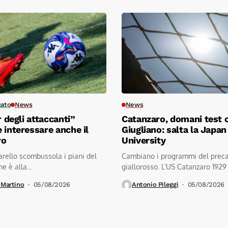
cato
News
News
r degli attaccanti”
Catanzaro, domani test c
 interessare anche il
Giugliano: salta la Japan
ro
University
tarello scombussola i piani del
Cambiano i programmi del prec
e è alla...
giallorosso. L’US Catanzaro 1929
comunicato la cancellazione
 Martino
05/08/2026
Antonio Pileggi
05/08/2026
dell’amichevole...