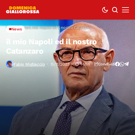
Home
News
il mio Napoli ed il nostro Catanzaro
News
il mio Napoli ed il nostro
Catanzaro
Fabio Migliaccio
15/11/2023
1 Min
Condividi