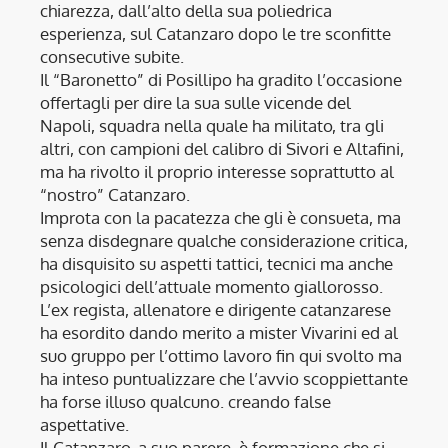
chiarezza, dall’alto della sua poliedrica
esperienza, sul Catanzaro dopo le tre sconfitte
consecutive subite.
Il “Baronetto” di Posillipo ha gradito l’occasione
offertagli per dire la sua sulle vicende del
Napoli, squadra nella quale ha militato, tra gli
altri, con campioni del calibro di Sivori e Altafini,
ma ha rivolto il proprio interesse soprattutto al
“nostro” Catanzaro.
Improta con la pacatezza che gli è consueta, ma
senza disdegnare qualche considerazione critica,
ha disquisito su aspetti tattici, tecnici ma anche
psicologici dell’attuale momento giallorosso.
L’ex regista, allenatore e dirigente catanzarese
ha esordito dando merito a mister Vivarini ed al
suo gruppo per l’ottimo lavoro fin qui svolto ma
ha inteso puntualizzare che l’avvio scoppiettante
ha forse illuso qualcuno. creando false
aspettative.
Il Catanzaro, a suo parere, è formazione che si