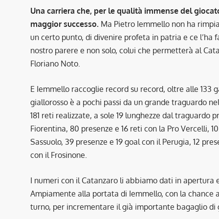
Una carriera che, per le qualità immense del giocat
maggior successo.
Ma Pietro Iemmello non ha rimpiant
un certo punto, di divenire profeta in patria e ce l’ha 
nostro parere e non solo, colui che permetterà al Cata
Floriano Noto.
E Iemmello raccoglie record su record, oltre alle 133 ga
giallorosso è a pochi passi da un grande traguardo nell
181 reti realizzate, a sole 19 lunghezze dal traguardo p
Fiorentina, 80 presenze e 16 reti con la Pro Vercelli, 1
Sassuolo, 39 presenze e 19 goal con il Perugia, 12 pre
con il Frosinone.
I numeri con il Catanzaro li abbiamo dati in apertura 
Ampiamente alla portata di Iemmello, con la chance an
turno, per incrementare il già importante bagaglio di 