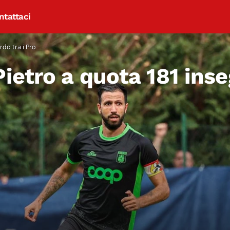
ntattaci
rdo tra i Pro
ietro a quota 181 inse