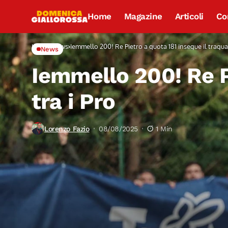
Home
Magazine
Articoli
Co
Home
News
Iemmello 200! Re Pietro a quota 181 insegue il tragua
News
Iemmello 200! Re P
tra i Pro
Lorenzo Fazio
08/08/2025
1 Min