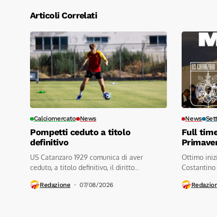
Articoli Correlati
Calciomercato
News
News
Set
Pompetti ceduto a titolo
Full tim
definitivo
Primave
US Catanzaro 1929 comunica di aver
Ottimo iniz
ceduto, a titolo definitivo, il diritto...
Costantino
contro a.s.d
Redazione
07/08/2026
Redazio