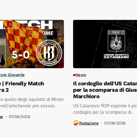
tore Giovanile
News
e | Friendly Match
Il cordoglio dell’US Cata
ra 2
per la scomparsa di Giu
Marchioro
io quello degli aquilotti di Mister
 nell’amichevole pre-season
US Catanzaro 1929 esprime il pi
.kratos...
cordoglio per la scomparsa di...
ne
07/08/2026
Redazione
07/08/2026