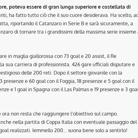
ore, poteva essere di gran lunga superiore e costellata di
i, ha fatto tutto ciò che il suo cuore desiderava. Ha scelto, a
fatta, riportando il Catanzaro in Serie B e sarà sicuramente, a
nzaro di tornare tra i grandissimi della massima serie insieme 
re in maglia giallorossa con 73 goal e 20 assist, il Re
a sua carriera di professionista. 426 gare ufficiali disputare e
restigioso delle 200 reti. Dopo il settore giovanile con la
03 presenze e 60 goal con il Foggia, 18 presenze e 5 goal con il
senze e 1 goal in Spagna con il Las Palmas e 19 presenze e 3 goa
e ora non resta che raggiungere l’obiettivo sul campo.
che nella partita di Coppa Italia con eventuale passaggio del
goal realizzati. Iemmello 200… suona bene solo a sentirlo!