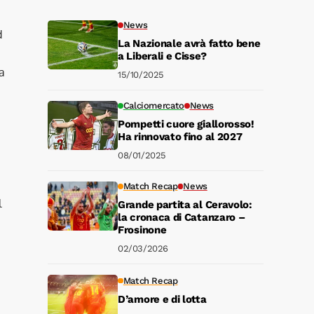
News
d
La Nazionale avrà fatto bene
a Liberali e Cisse?
a
15/10/2025
Calciomercato
News
Pompetti cuore giallorosso!
Ha rinnovato fino al 2027
08/01/2025
Match Recap
News
l
Grande partita al Ceravolo:
la cronaca di Catanzaro –
Frosinone
02/03/2026
Match Recap
D’amore e di lotta