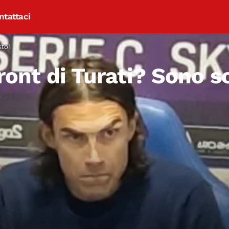
ntattaci
sto!
front di Turati? Sono s