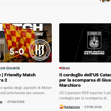
tore Giovanile
News
e | Friendly Match
Il cordoglio dell’US Cata
ra 2
per la scomparsa di Giu
Marchioro
io quello degli aquilotti di Mister
 nell’amichevole pre-season
US Catanzaro 1929 esprime il pi
.kratos...
cordoglio per la scomparsa di...
ne
07/08/2026
Redazione
07/08/2026