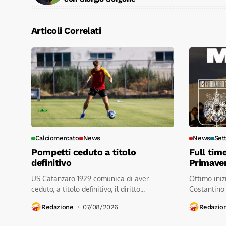
Articoli Correlati
Calciomercato
News
News
Set
Pompetti ceduto a titolo
Full tim
definitivo
Primave
US Catanzaro 1929 comunica di aver
Ottimo iniz
ceduto, a titolo definitivo, il diritto...
Costantino
contro a.s.d
Redazione
07/08/2026
Redazio