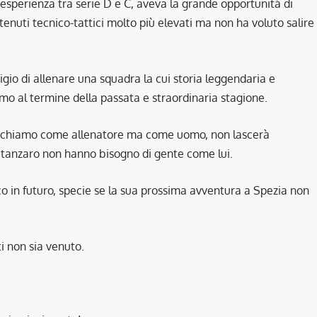
 esperienza tra serie D e C, aveva la grande opportunità di
enuti tecnico-tattici molto più elevati ma non ha voluto salire
igio di allenare una squadra la cui storia leggendaria e
mo al termine della passata e straordinaria stagione.
udichiamo come allenatore ma come uomo, non lascerà
Catanzaro non hanno bisogno di gente come lui.
ico in futuro, specie se la sua prossima avventura a Spezia non
ti non sia venuto.