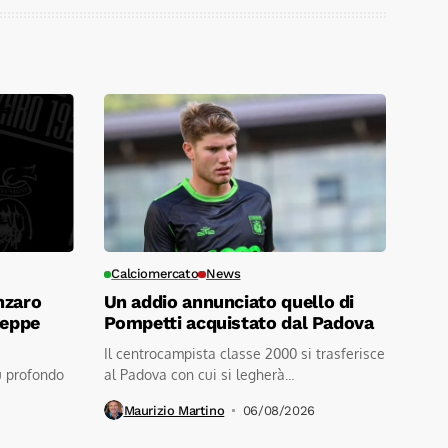
Calciomercato
News
nzaro
Un addio annunciato quello di
seppe
Pompetti acquistato dal Padova
Il centrocampista classe 2000 si trasferisce
ù profondo
al Padova con cui si legherà...
Maurizio Martino
06/08/2026