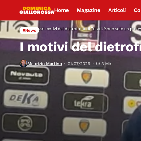
Home
Magazine
Articoli
Co
Home
News
I motivi del dietrofront di Turati? Sono solo un prete
News
I motivi del dietro
Maurizio Martino
01/07/2026
3 Min