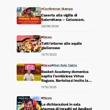
Conferenze Stampa
Caserta alla vigilia di
Salernitana – Catanzaro.
28/09/2024
News
Tutti intorno alle aquile
giallorosse
13/11/2023
News
Non Solo Calcio
e
Basket Academy domenica
ospita l’ambiziosa Virtus
Ragusa. Bartolozzi incita la
comunità del basket
11/10/2025
catanzarese
News
Le dichiarazioni in sala
stampa di Inzaghi ed Aquilani