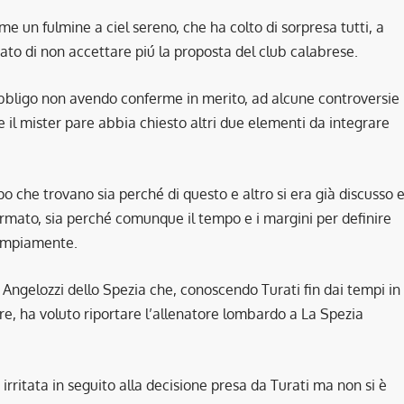
ome un fulmine a ciel sereno, che ha colto di sorpresa tutti, a
cato di non accettare piú la proposta del club calabrese.
obbligo non avendo conferme in merito, ad alcune controversie
e il mister pare abbia chiesto altri due elementi da integrare
mpo che trovano sia perché di questo e altro si era già discusso 
firmato, sia perché comunque il tempo e i margini per definire
 ampiamente.
S Angelozzi dello Spezia che, conoscendo Turati fin dai tempi in
gure, ha voluto riportare l’allenatore lombardo a La Spezia
 irritata in seguito alla decisione presa da Turati ma non si è