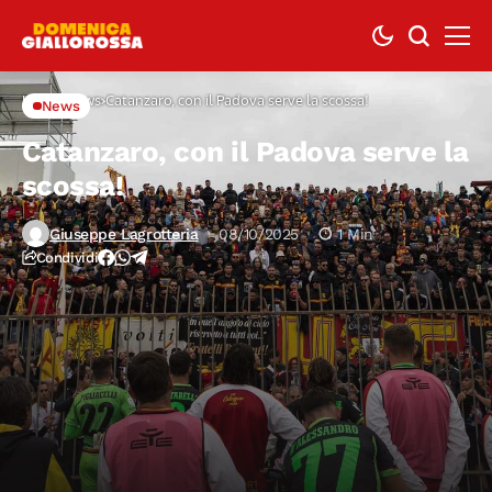
Home
News
Catanzaro, con il Padova serve la scossa!
News
Catanzaro, con il Padova serve la
scossa!
Giuseppe Lagrotteria
08/10/2025
1 Min
Condividi