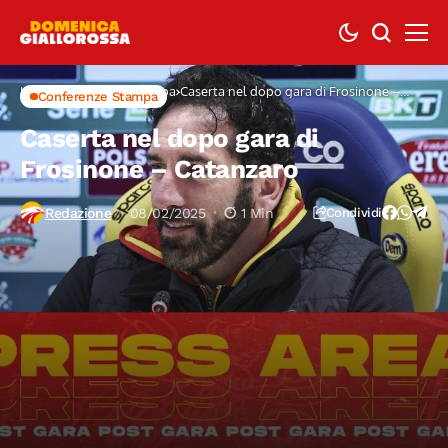
Home
Conferenze Stampa
Caserta nel dopo gara di Frosinone –
Conferenze Stampa
Catanzaro
Caserta nel dopo gara di
Frosinone – Catanzaro
Redazione
08/02/2025
1 Min
Condividi