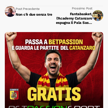
Prossimo Post
Post Precedente
Fantabasket,
Non c’è due senza tre
l’Academy Catanzaro
espugna il Pala Sassi,
battendo Matera 69-
71.