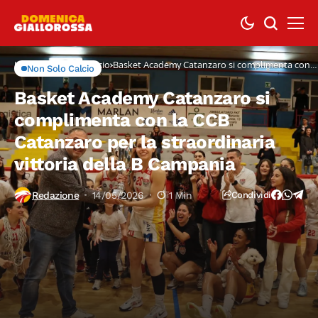
Home
Non Solo Calcio
Basket Academy Catanzaro si complimenta con
Non Solo Calcio
la CCB Catanzaro per la straordinaria vittoria
della B Campania
Basket Academy Catanzaro si
complimenta con la CCB
Catanzaro per la straordinaria
vittoria della B Campania
Redazione
14/05/2026
1 Min
Condividi