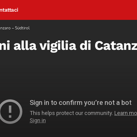
ntattaci
tanzaro – Südtirol
i alla vigilia di Catan