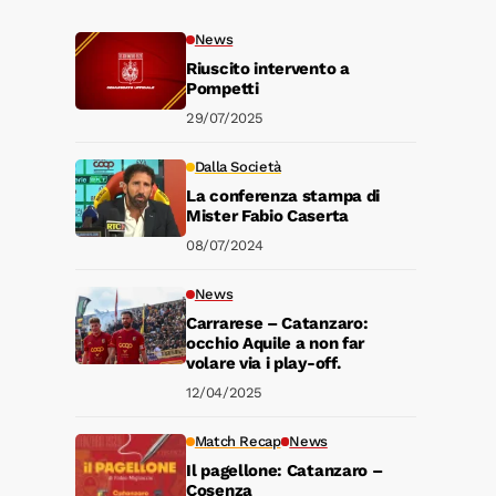
News
Riuscito intervento a
Pompetti
29/07/2025
Dalla Società
La conferenza stampa di
Mister Fabio Caserta
08/07/2024
News
Carrarese – Catanzaro:
occhio Aquile a non far
volare via i play-off.
12/04/2025
Match Recap
News
Il pagellone: Catanzaro –
Cosenza