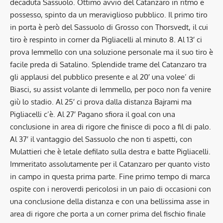
decaduta Sassuolo. Ottimo avvio del Catanzaro in ritmo e
possesso, spinto da un meraviglioso pubblico. Il primo tiro
in porta è però del Sassuolo di Grosso con Thorsvedt, il cui
tiro è respinto in corner da Pigliacelli al minuto 8. Al 13′ ci
prova Iemmello con una soluzione personale ma il suo tiro è
facile preda di Satalino. Splendide trame del Catanzaro tra
gli applausi del pubblico presente e al 20′ una volee’ di
Biasci, su assist volante di Iemmello, per poco non fa venire
giù lo stadio. Al 25′ ci prova dalla distanza Bajrami ma
Pigliacelli c’è. Al 27′ Pagano sfiora il goal con una
conclusione in area di rigore che finisce di poco a fil di palo.
Al 37′ il vantaggio del Sassuolo che non ti aspetti, con
Mulattieri che è letale defilato sulla destra e batte Pigliacelli.
Immeritato assolutamente per il Catanzaro per quanto visto
in campo in questa prima parte. Fine primo tempo di marca
ospite con i neroverdi pericolosi in un paio di occasioni con
una conclusione della distanza e con una bellissima asse in
area di rigore che porta a un corner prima del fischio finale