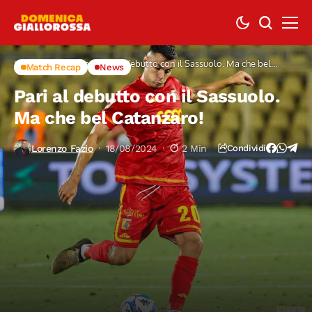
Home
Match Recap
Pari al debutto con il Sassuolo. Ma che bel
Match Recap
News
Catanzaro!
Pari al debutto con il Sassuolo.
Ma che bel Catanzaro!
Lorenzo Fazio
18/08/2024
2 Min
Condividi