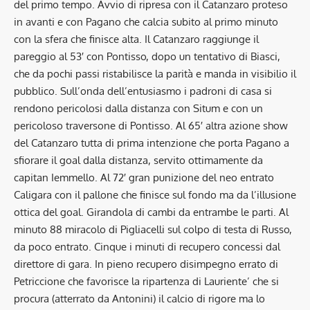
del primo tempo. Avvio di ripresa con il Catanzaro proteso
in avanti e con Pagano che calcia subito al primo minuto
con la sfera che finisce alta. Il Catanzaro raggiunge il
pareggio al 53′ con Pontisso, dopo un tentativo di Biasci,
che da pochi passi ristabilisce la parità e manda in visibilio il
pubblico. Sull’onda dell’entusiasmo i padroni di casa si
rendono pericolosi dalla distanza con Situm e con un
pericoloso traversone di Pontisso. Al 65′ altra azione show
del Catanzaro tutta di prima intenzione che porta Pagano a
sfiorare il goal dalla distanza, servito ottimamente da
capitan Iemmello. Al 72′ gran punizione del neo entrato
Caligara con il pallone che finisce sul fondo ma da l’illusione
ottica del goal. Girandola di cambi da entrambe le parti. Al
minuto 88 miracolo di Pigliacelli sul colpo di testa di Russo,
da poco entrato. Cinque i minuti di recupero concessi dal
direttore di gara. In pieno recupero disimpegno errato di
Petriccione che favorisce la ripartenza di Lauriente’ che si
procura (atterrato da Antonini) il calcio di rigore ma lo